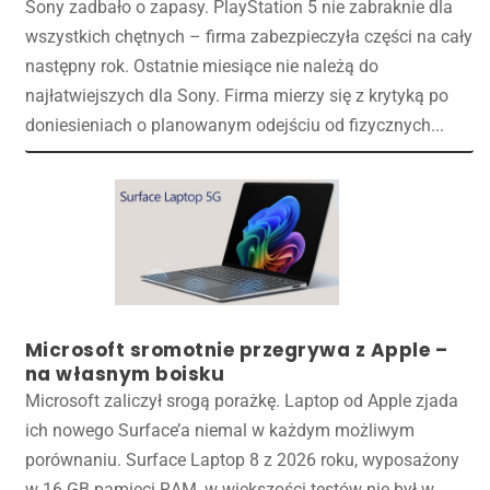
Sony zadbało o zapasy. PlayStation 5 nie zabraknie dla
wszystkich chętnych – firma zabezpieczyła części na cały
następny rok. Ostatnie miesiące nie należą do
najłatwiejszych dla Sony. Firma mierzy się z krytyką po
doniesieniach o planowanym odejściu od fizycznych...
Microsoft sromotnie przegrywa z Apple –
na własnym boisku
Microsoft zaliczył srogą porażkę. Laptop od Apple zjada
ich nowego Surface’a niemal w każdym możliwym
porównaniu. Surface Laptop 8 z 2026 roku, wyposażony
w 16 GB pamięci RAM, w większości testów nie był w