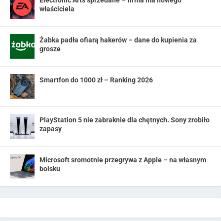
Electronic Arts sprzedane – firma ma nowego
właściciela
Żabka padła ofiarą hakerów – dane do kupienia za
grosze
Smartfon do 1000 zł – Ranking 2026
PlayStation 5 nie zabraknie dla chętnych. Sony zrobiło
zapasy
Microsoft sromotnie przegrywa z Apple – na własnym
boisku