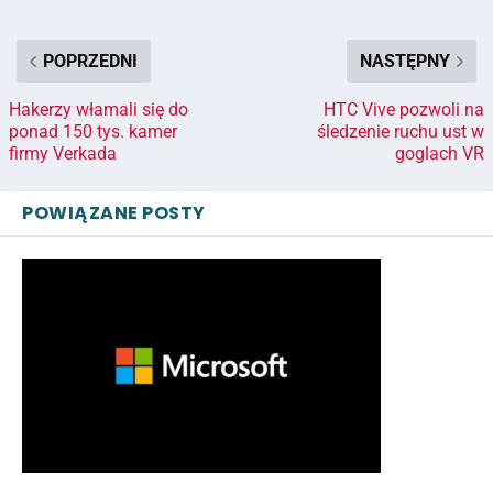
POPRZEDNI
NASTĘPNY
Hakerzy włamali się do
HTC Vive pozwoli na
ponad 150 tys. kamer
śledzenie ruchu ust w
firmy Verkada
goglach VR
POWIĄZANE POSTY