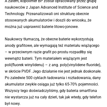
A zatem, kopolimer BP został opracowany przez grupę
naukowców z Japan Advanced Institute of Science and
Technology. Przeanalizowali oni strukturę obecnie
stosowanych akumulatorów i doszli do wniosku, że
można już usprawnić baterie litowo-jonowe.
Naukowcy tłumaczą, że obecne baterie wykorzystują
anody grafitowe, ale wymagają też materiału wiążącego
– w przeciwnym razie grafit po prostu rozpadłby się
wewnątrz baterii. Tym materiałem wiążącym jest
poli(fluorek winylidenu) – z ang. poly(vinylidene fluoride),
w skrócie PVDF. Jego działanie nie jest jednak doskonałe.
Po zaledwie 500 cyklach ładowania i rozładowania, dany
akumulator zwykle osiąga już tylko 65-70% pojemności.
Wszyscy tego doświadczyliśmy, gdy bateria smartfona
nie wystarcza już na cały dzień, tak jak wtedy, gdy telefon
był nowy.