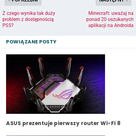
Z czego wynika tak duży
Minecraft: uważaj na
problem z dostępnością
ponad 20 oszukanych
PS5?
aplikacji na Androida
POWIĄZANE POSTY
ASUS prezentuje pierwszy router Wi-Fi 8