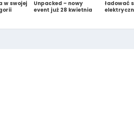
a w swojej
Unpacked – nowy
ładować 
gorii
event już 28 kwietnia
elektrycz