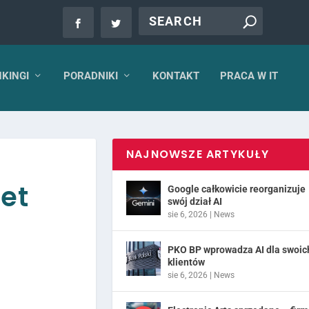
KINGI
PORADNIKI
KONTAKT
PRACA W IT
NAJNOWSZE ARTYKUŁY
iet
Google całkowicie reorganizuje
swój dział AI
sie 6, 2026
|
News
PKO BP wprowadza AI dla swoic
klientów
sie 6, 2026
|
News