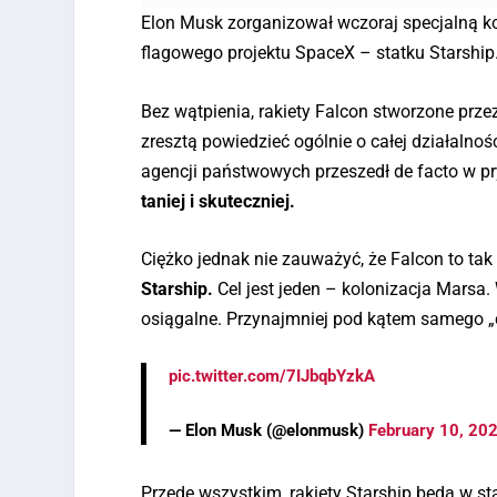
Elon Musk zorganizował wczoraj specjalną ko
flagowego projektu SpaceX – statku Starship
Bez wątpienia, rakiety Falcon stworzone pr
zresztą powiedzieć ogólnie o całej działalnoś
agencji państwowych przeszedł de facto w pry
taniej i skuteczniej.
Ciężko jednak nie zauważyć, że Falcon to ta
Starship.
Cel jest jeden – kolonizacja Marsa. 
osiągalne. Przynajmniej pod kątem samego „c
pic.twitter.com/7IJbqbYzkA
— Elon Musk (@elonmusk)
February 10, 20
Przede wszystkim, rakiety Starship będą w st