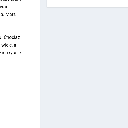
racji,
na. Mars
u
. Chociaż
wiele, a
łość rysuje