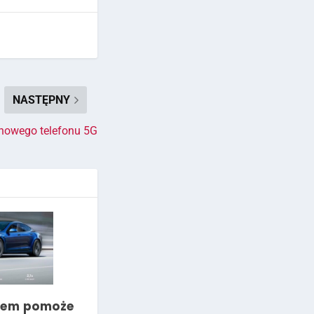
NASTĘPNY
 nowego telefonu 5G
zem pomoże