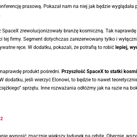
nferencję prasową. Pokazał nam na niej jak będzie wyglądała 
.
zez SpaceX zrewolucjonizowały branżę kosmiczną. Tak naprawd
ci tej firmy. Segment dotychczas zarezerwowany tylko i wyłączn
watne ręce. W dodatku, pokazali, że potrafią to robić
lepiej, wy
k naprawdę produkt pośredni.
Przyszłość SpaceX to statki kosm
W dodatku, jeśli wierzyć Elonowi, to będzie to nawet teoretyczni
iężkiego” sprzętu. Inne rozważania odłóżmy jak na razie na bok
22
anie wynosić znacznie większy ładunek na orbitę. Obecnie, wszys