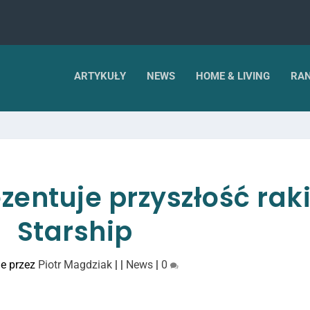
ARTYKUŁY
NEWS
HOME & LIVING
RAN
zentuje przyszłość rak
Starship
e przez
Piotr Magdziak
|
|
News
|
0