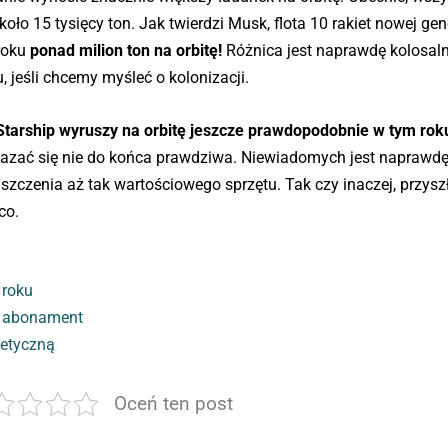
o 15 tysięcy ton. Jak twierdzi Musk, flota 10 rakiet nowej gene
 roku
ponad milion ton na orbitę!
Różnica jest naprawdę kolosal
 jeśli chcemy myśleć o kolonizacji.
Starship wyruszy na orbitę jeszcze prawdopodobnie w tym rok
zać się nie do końca prawdziwa. Niewiadomych jest naprawdę 
iszczenia aż tak wartościowego sprzętu. Tak czy inaczej, przysz
co.
 roku
y abonament
netyczną
Oceń ten post