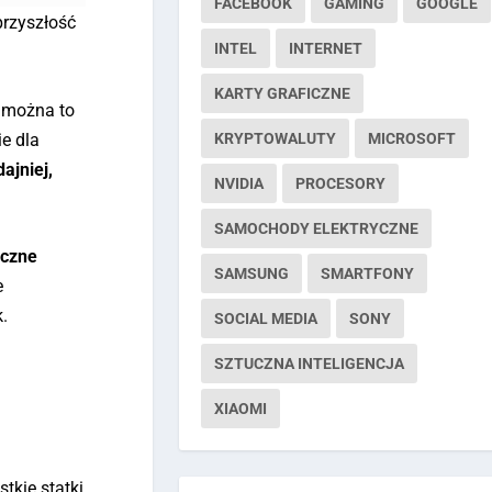
FACEBOOK
GAMING
GOOGLE
przyszłość
INTEL
INTERNET
KARTY GRAFICZNE
ę można to
KRYPTOWALUTY
MICROSOFT
ie dla
dajniej,
NVIDIA
PROCESORY
SAMOCHODY ELEKTRYCZNE
iczne
SAMSUNG
SMARTFONY
e
.
SOCIAL MEDIA
SONY
SZTUCZNA INTELIGENCJA
XIAOMI
tkie statki