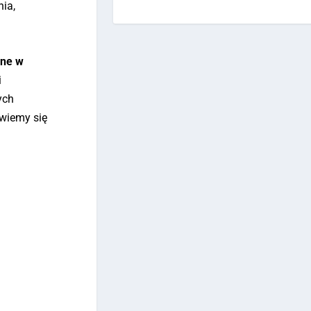
nia,
ane w
i
ych
wiemy się