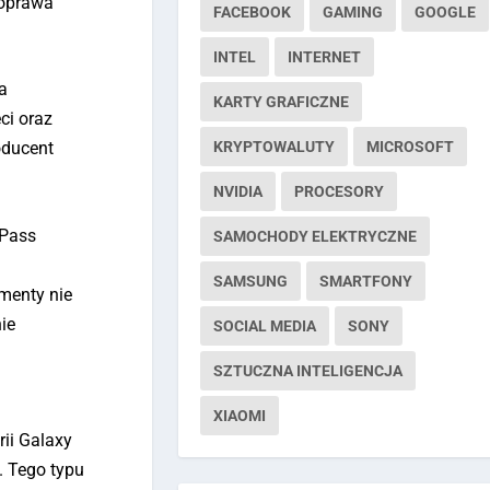
poprawa
FACEBOOK
GAMING
GOOGLE
INTEL
INTERNET
a
KARTY GRAFICZNE
ci oraz
KRYPTOWALUTY
MICROSOFT
oducent
NVIDIA
PROCESORY
 Pass
SAMOCHODY ELEKTRYCZNE
SAMSUNG
SMARTFONY
ementy nie
ie
SOCIAL MEDIA
SONY
SZTUCZNA INTELIGENCJA
XIAOMI
rii Galaxy
. Tego typu