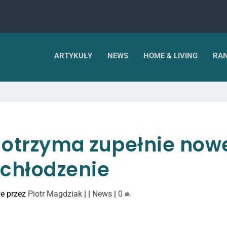
ARTYKUŁY
NEWS
HOME & LIVING
RAN
 otrzyma zupełnie now
chłodzenie
e przez
Piotr Magdziak
|
|
News
|
0