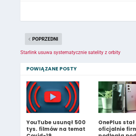
POPRZEDNI
Starlink usuwa systematycznie satelity z orbity
POWIĄZANE POSTY
YouTube usunął 500
OnePlus stał 
tys. filmów na temat
oficjalnie fi
Covid-19
podległą po