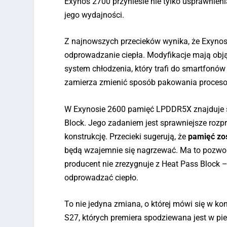
Exynos 2700 przyniesie nie tylko usprawnieni
jego wydajności.
Z najnowszych przecieków wynika, że Exynos
odprowadzanie ciepła. Modyfikacje mają obją
system chłodzenia, który trafi do smartfonów 
zamierza zmienić sposób pakowania procesor
W Exynosie 2600 pamięć LPDDR5X znajduje s
Block. Jego zadaniem jest sprawniejsze roz
konstrukcję. Przecieki sugerują, że
pamięć zos
będą wzajemnie się nagrzewać. Ma to pozwo
producent nie zrezygnuje z Heat Pass Block 
odprowadzać ciepło.
To nie jedyna zmiana, o której mówi się w k
S27, których premiera spodziewana jest w p