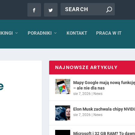
KINGI
PORADNIKI
KONTAKT
PRACA W IT
NAJNOWSZE ARTYKUŁY
e
Mapy Google mają nową funkcj
– ale nie dla nas
sie 7, 2026
|
News
Elon Musk zachwala chipy NVID
sie 7, 2026
|
News
Microsoft i 32 GB RAM? To daw