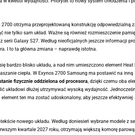
a w kwestii wydajności. Priorytet to nowy system chłodzenia i 
 2700 otrzyma przeprojektowaną konstrukcję odpowiedzialną z
ć nie tylko sam układ. Ważne są również rozmieszczenie pamię
z serii Galaxy S27. Według nieoficjalnych jeszcze informacji pr
a. I to ta główna zmiana – naprawdę istotna.
ię bardzo blisko układu, a nad nim umieszczono element Heat
praszanie ciepła. W Exynos 2700 Samsung ma postawić na inną
tanie fizycznie oddzielona od procesora
, dzięki czemu oba el
lić układowi dłużej utrzymywać wysoką wydajność. Jednocześn
– element ten ma zostać udoskonalony, aby jeszcze efektywniej
ontekście nowego układu. Według doniesień wybrane modele z se
ierwszym kwartale 2027 roku, otrzymają większą komorę parową