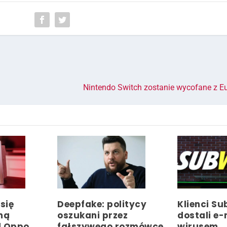
Nintendo Switch zostanie wycofane z Eu
się
Deepfake: politycy
Klienci S
rmą
oszukani przez
dostali e-
d Oppo
fałszywego rozmówcę
wirusem