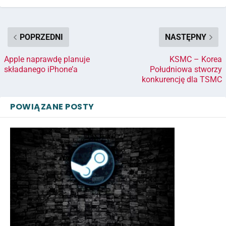
POPRZEDNI
NASTĘPNY
Apple naprawdę planuje
KSMC – Korea
składanego iPhone’a
Południowa stworzy
konkurencję dla TSMC
POWIĄZANE POSTY