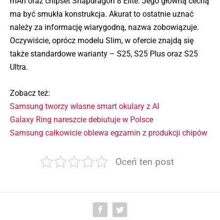
mAh oraz chipset Snapdragon 8 Elite. Jego główną cechą
ma być smukła konstrukcja. Akurat to ostatnie uznać
należy za informację wiarygodną, nazwa zobowiązuje.
Oczywiście, oprócz modelu Slim, w ofercie znajdą się
także standardowe warianty – S25, S25 Plus oraz S25
Ultra.
Zobacz też:
Samsung tworzy własne smart okulary z AI
Galaxy Ring nareszcie debiutuje w Polsce
Samsung całkowicie oblewa egzamin z produkcji chipów
Oceń ten post