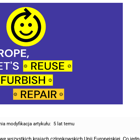
nia modyfikacja artykułu:
5 lat temu
e wszystkich krajach członkowskich Unii Europejskiej. Co jed