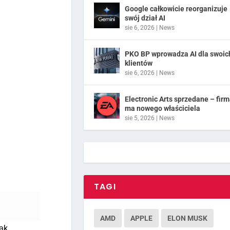
Google całkowicie reorganizuje
swój dział AI
sie 6, 2026
|
News
PKO BP wprowadza AI dla swoic
klientów
sie 6, 2026
|
News
Electronic Arts sprzedane – fir
ma nowego właściciela
sie 5, 2026
|
News
TAGI
AMD
APPLE
ELON MUSK
nak