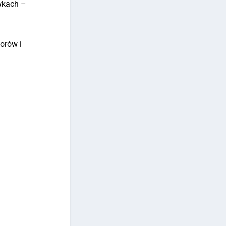
wkach –
orów i