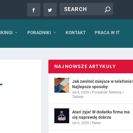
KINGI
PORADNIKI
KONTAKT
PRACA W IT
NAJNOWSZE ARTYKUŁY
–
Jak zwolnić miejsce w telefonie
Najlepsze sposoby
sie 6, 2026
|
Poradniki Telefony i
Tablety
Atari żyje! W dodatku firma ma
się naprawdę dobrze
sie 6, 2026
|
News