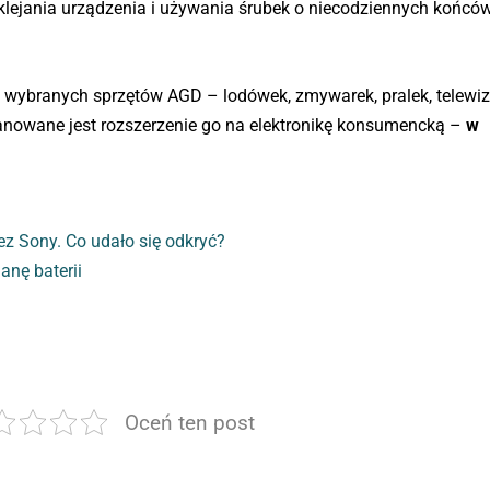
lejania urządzenia i używania śrubek o niecodziennych końcó
o wybranych sprzętów AGD – lodówek, zmywarek, pralek, telewiz
lanowane jest rozszerzenie go na elektronikę konsumencką –
w
ez Sony. Co udało się odkryć?
anę baterii
Oceń ten post