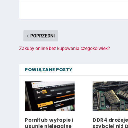
POPRZEDNI
Zakupy online bez kupowania czegokolwiek?
POWIĄZANE POSTY
PornHub wyłapie i
DDR4 drożeje
usunie nielegalne
szybciej niż