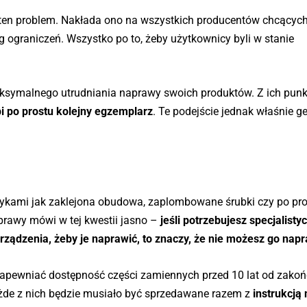
en problem. Nakłada ono na wszystkich producentów chcącyc
 ograniczeń. Wszystko po to, żeby użytkownicy byli w stanie
maksymalnego utrudniania naprawy swoich produktów. Z ich pun
i po prostu kolejny egzemplarz
. Te podejście jednak właśnie g
ktykami jak zaklejona obudowa, zaplombowane śrubki czy po pro
rawy mówi w tej kwestii jasno –
jeśli potrzebujesz specjalisty
urządzenia, żeby je naprawić, to znaczy, że nie możesz go napr
apewniać dostępność części zamiennych przed 10 lat od zakoń
żde z nich będzie musiało być sprzedawane razem z
instrukcją