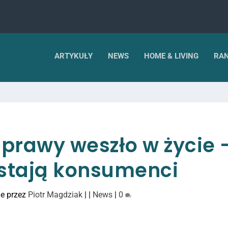
ARTYKUŁY
NEWS
HOME & LIVING
RAN
prawy weszło w życie 
stają konsumenci
e przez
Piotr Magdziak
|
|
News
|
0