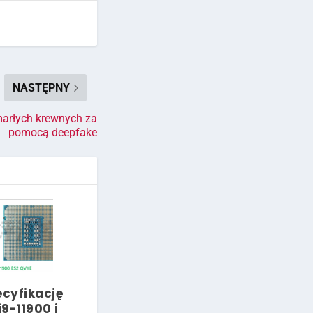
NASTĘPNY
marłych krewnych za
pomocą deepfake
cyfikację
i9-11900 i