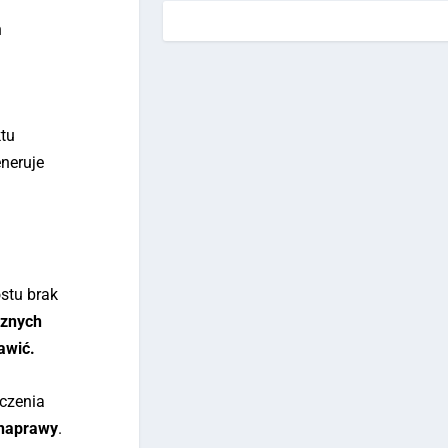
h
ktu
eneruje
stu brak
cznych
awić.
czenia
 naprawy
.