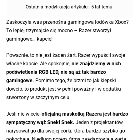
Ostatnia modyfikacja artykułu:
5 lat temu
Zaskoczyła was przenośna gamingowa lodówka Xbox?
To lepiej trzymajcie się mocno – Razer stworzył
gamingowe… kapcie!
Poważnie, to nie jest żaden żart, Razer wypuścił swoje
własne kapcie. Ale spokojnie,
nie znajdziemy w nich
podświetlenia RGB LED, nie są aż tak bardzo
gamingowe.
Pomimo tego, że brzmi to jak kiepski
dowcip, to produkt jest w pełni poważny i w dodatku
stworzony w szczytnym celu.
Jeśli nie wiecie,
oficjalną maskotką Razera jest bardzo
sympatyczny wąż Sneki Snek.
Jeden z projektantów
narysował go dla swojej córki, która bardzo szybko go
pokochała. Niedługo potem, firma zaadaptowała węża