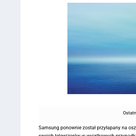
Ostatn
Samsung ponownie został przyłapany na oszus
swoich telewizorów w wyjątkowych przypadk