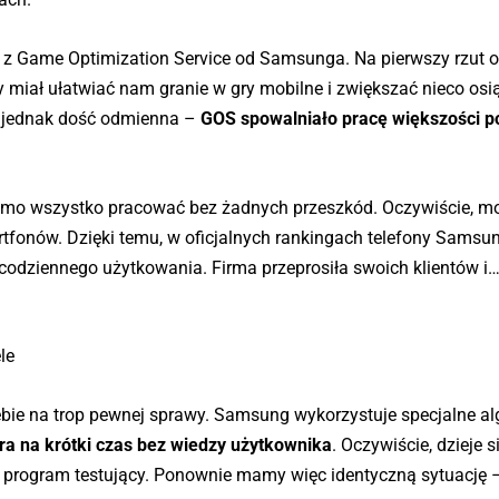
z Game Optimization Service od Samsunga. Na pierwszy rzut ok
ry miał ułatwiać nam granie w gry mobilne i zwiększać nieco osi
ę jednak dość odmienna –
GOS spowalniało pracę większości p
imo wszystko pracować bez żadnych przeszkód. Oczywiście, mo
tfonów. Dzięki temu, w oficjalnych rankingach telefony Samsu
 codziennego użytkowania. Firma przeprosiła swoich klientów i…
le
bie na trop pewnej sprawy. Samsung wykorzystuje specjalne al
ra na krótki czas bez wiedzy użytkownika
. Oczywiście, dzieje si
e program testujący. Ponownie mamy więc identyczną sytuację 