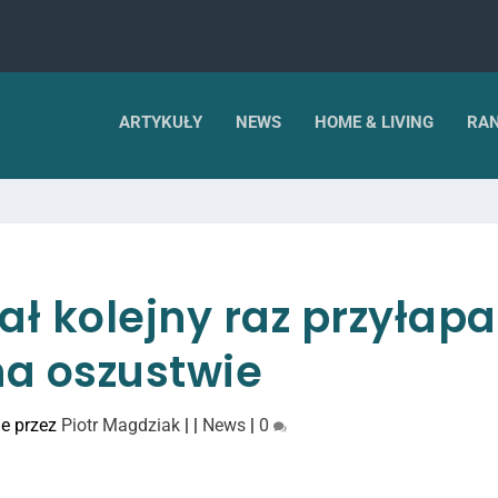
ARTYKUŁY
NEWS
HOME & LIVING
RAN
ł kolejny raz przyłap
na oszustwie
e przez
Piotr Magdziak
|
|
News
|
0