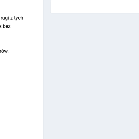
ugi z tych
s bez
mów.