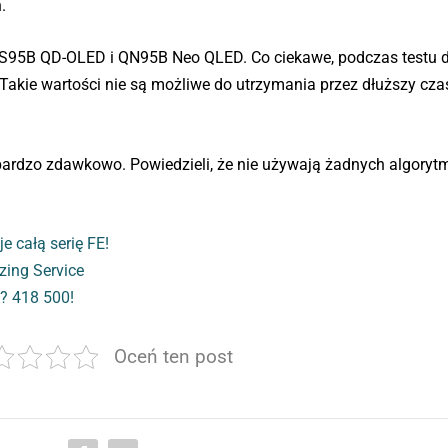
.
S95B QD-OLED i QN95B Neo QLED. Co ciekawe, podczas testu dr
 Takie wartości nie są możliwe do utrzymania przez dłuższy cza
bardzo zdawkowo. Powiedzieli, że nie używają żadnych algoryt
 całą serię FE!
zing Service
? 418 500!
Oceń ten post