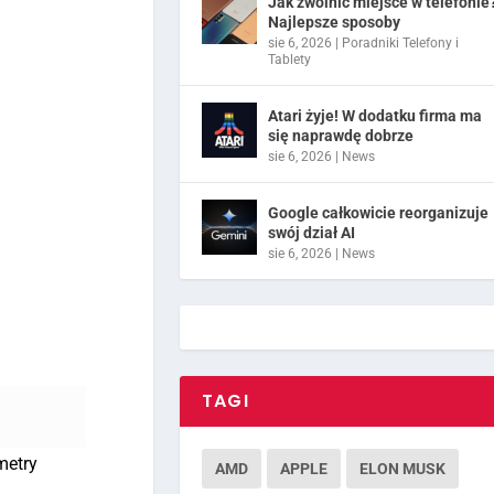
Jak zwolnić miejsce w telefonie
Najlepsze sposoby
sie 6, 2026
|
Poradniki Telefony i
Tablety
Atari żyje! W dodatku firma ma
się naprawdę dobrze
sie 6, 2026
|
News
Google całkowicie reorganizuje
swój dział AI
sie 6, 2026
|
News
TAGI
metry
AMD
APPLE
ELON MUSK