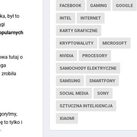
FACEBOOK
GAMING
GOOGLE
a, był to
INTEL
INTERNET
ągi
KARTY GRAFICZNE
opularnych
KRYPTOWALUTY
MICROSOFT
NVIDIA
PROCESORY
wa tutaj o
nga
SAMOCHODY ELEKTRYCZNE
 zrobiła
SAMSUNG
SMARTFONY
SOCIAL MEDIA
SONY
SZTUCZNA INTELIGENCJA
gorytmy,
XIAOMI
ę to tylko i
–