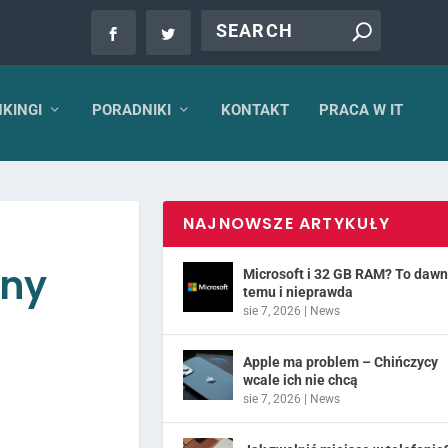
KINGI
PORADNIKI
KONTAKT
PRACA W IT
NAJNOWSZE ARTYKUŁY
any
Microsoft i 32 GB RAM? To daw
temu i nieprawda
sie 7, 2026
|
News
Apple ma problem – Chińczycy
wcale ich nie chcą
sie 7, 2026
|
News