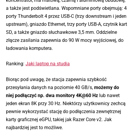
koncentrator, ma matową, czarną i aluminiową obudowę,
a także jest podświetlana. Wspomniane porty obejmują: 4
porty Thunderbolt 4 przez USB-C (trzy downstream i jeden
upstream), gniazdo Ethernet, trzy porty USB-A, czytnik kart
SD, a także gniazdo słuchawkowe 3,5 mm. Oddzielne
złącze zasilania zapewnia do 90 W mocy wyjściowej, do
ładowania komputera.
Ranking:
Jaki laptop na studia
Biorąc pod uwagę, że stacja zapewnia szybkość
przesyłania danych na poziomie 40 GB/s,
możemy do
niej podłączyć np. dwa monitory 4K@60 Hz
lub nawet
jeden ekran 8K przy 30 Hz. Niektórzy użytkownicy zechcą
pewnie wykorzystać stację do podłączenia zewnętrznej
karty graficznej eGPU, takiej jak Razer Core v2. Jak
najbardziej jest to możliwe.