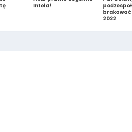
tę
Intela!
podzespoł
brakować 
2022