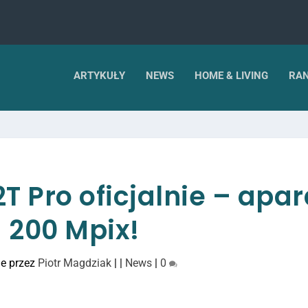
ARTYKUŁY
NEWS
HOME & LIVING
RAN
2T Pro oficjalnie – apar
200 Mpix!
e przez
Piotr Magdziak
|
|
News
|
0