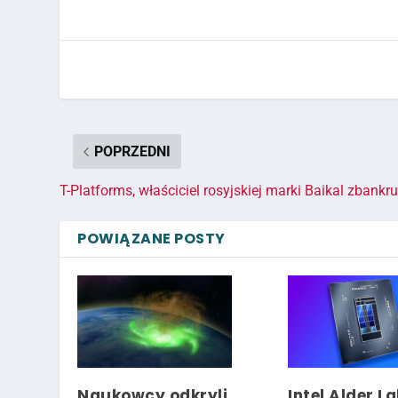
POPRZEDNI
T-Platforms, właściciel rosyjskiej marki Baikal zbankr
POWIĄZANE POSTY
Naukowcy odkryli
Intel Alder La