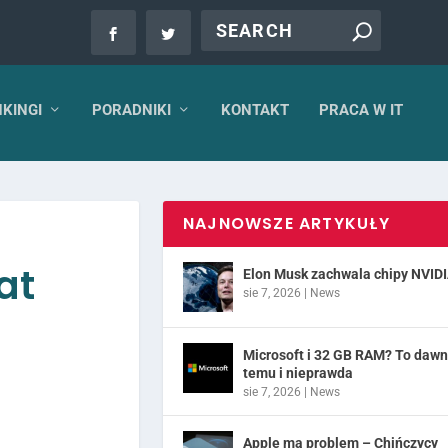
KINGI
PORADNIKI
KONTAKT
PRACA W IT
NAJNOWSZE ARTYKUŁY
at
Elon Musk zachwala chipy NVID
sie 7, 2026
|
News
Microsoft i 32 GB RAM? To daw
temu i nieprawda
sie 7, 2026
|
News
Apple ma problem – Chińczycy