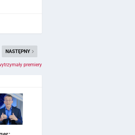
NASTĘPNY
wytrzymały premiery
ger: