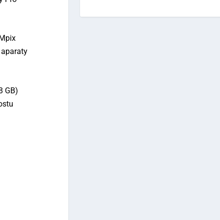
 Mpix
 aparaty
28 GB)
ostu