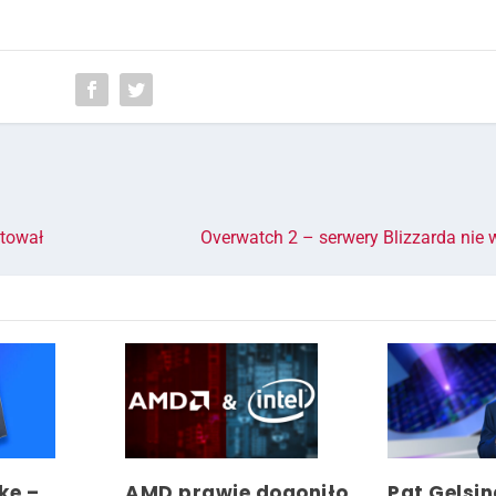
utował
Overwatch 2 – serwery Blizzarda nie 
ke –
AMD prawie dogoniło
Pat Gelsin