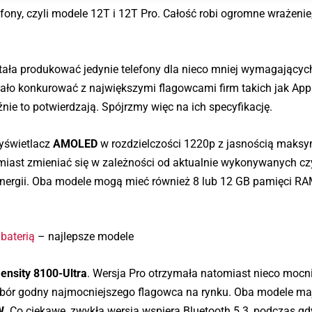
ony, czyli modele 12T i 12T Pro. Całość robi ogromne wrażenie, 
ała produkować jedynie telefony dla nieco mniej wymagającyc
ało konkurować z największymi flagowcami firm takich jak App
nie to potwierdzają. Spójrzmy więc na ich specyfikację.
yświetlacz
AMOLED
w rozdzielczości 1220p z jasnością maks
miast zmieniać się w zależności od aktualnie wykonywanych cz
energii. Oba modele mogą mieć również 8 lub 12 GB pamięci RA
baterią
– najlepsze modele
ensity 8100-Ultra
. Wersja Pro otrzymała natomiast nieco mocn
bór godny najmocniejszego flagowca na rynku. Oba modele ma
W
. Co ciekawe, zwykła wersja wspiera Bluetooth 5.3, podczas gd