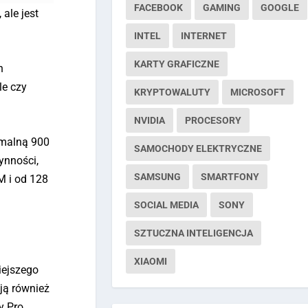
FACEBOOK
GAMING
GOOGLE
ale jest
INTEL
INTERNET
KARTY GRAFICZNE
h
le czy
KRYPTOWALUTY
MICROSOFT
NVIDIA
PROCESORY
ymalną 900
SAMOCHODY ELEKTRYCZNE
ynności,
SAMSUNG
SMARTFONY
M i od 128
SOCIAL MEDIA
SONY
SZTUCZNA INTELIGENCJA
XIAOMI
iejszego
ją również
y Pro