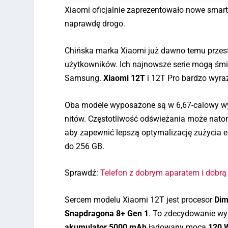
Xiaomi oficjalnie zaprezentowało nowe smartf
naprawdę drogo.
Chińska marka Xiaomi już dawno temu przest
użytkowników. Ich najnowsze serie mogą śmi
Samsung.
Xiaomi 12T
i 12T Pro bardzo wyraź
Oba modele wyposażone są w 6,67-calowy w
nitów. Częstotliwość odświeżania może nato
aby zapewnić lepszą optymalizację zużycia 
do 256 GB.
Sprawdź:
Telefon z dobrym aparatem i dobrą 
Sercem modelu Xiaomi 12T jest procesor
Dim
Snapdragona 8+ Gen 1
. To zdecydowanie wy
akumulator 5000 mAh
ładowany mocą
120 