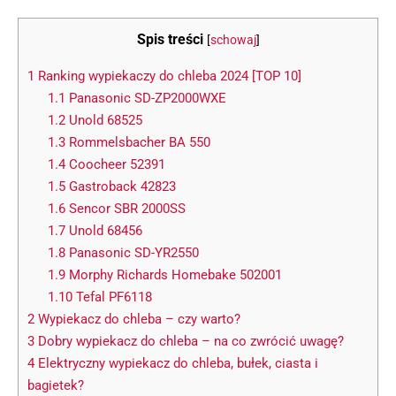
Spis treści
[
schowaj
]
1
Ranking wypiekaczy do chleba 2024 [TOP 10]
1.1
Panasonic SD-ZP2000WXE
1.2
Unold 68525
1.3
Rommelsbacher BA 550
1.4
Coocheer 52391
1.5
Gastroback 42823
1.6
Sencor SBR 2000SS
1.7
Unold 68456
1.8
Panasonic SD-YR2550
1.9
Morphy Richards Homebake 502001
1.10
Tefal PF6118
2
Wypiekacz do chleba – czy warto?
3
Dobry wypiekacz do chleba – na co zwrócić uwagę?
4
Elektryczny wypiekacz do chleba, bułek, ciasta i
bagietek?