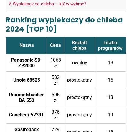
5
Wypiekacz do chleba – który wybrać?
Ranking wypiekaczy do chleba
2024 [TOP 10]
Kształt
Liczba
Nazwa
Cena
chleba
programów
k
Panasonic SD-
1068
owalny
18
ZP2000
zł
582
Unold 68525
prostokątny
15
zł
Rommelsbacher
506
prostokątny
13
BA 550
zł
376
Coocheer 52391
prostokątny
19
zł
Gastroback
729