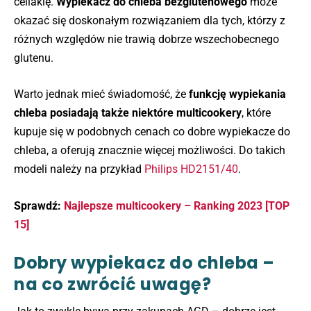
celiakię.
Wypiekacz do chleba bezglutenowego
może
okazać się doskonałym rozwiązaniem dla tych, którzy z
różnych względów nie trawią dobrze wszechobecnego
glutenu.
Warto jednak mieć świadomość, że
funkcję wypiekania
chleba posiadają także niektóre multicookery
, które
kupuje się w podobnych cenach co dobre wypiekacze do
chleba, a oferują znacznie więcej możliwości. Do takich
modeli należy na przykład
Philips HD2151/40
.
Sprawdź:
Najlepsze multicookery – Ranking 2023 [TOP
15]
Dobry wypiekacz do chleba –
na co zwrócić uwagę?