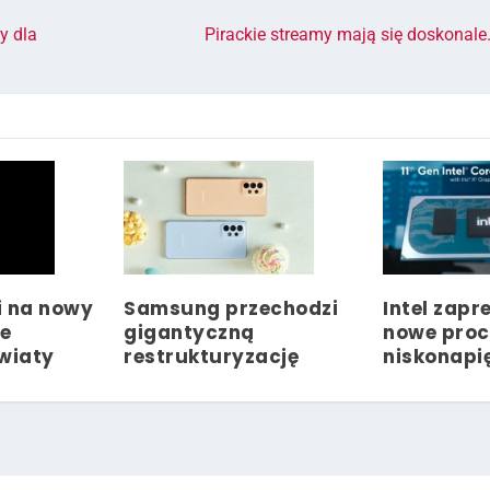
y dla
Pirackie streamy mają się doskonale
i na nowy
Samsung przechodzi
Intel zap
ie
gigantyczną
nowe proc
wiaty
restrukturyzację
niskonapi