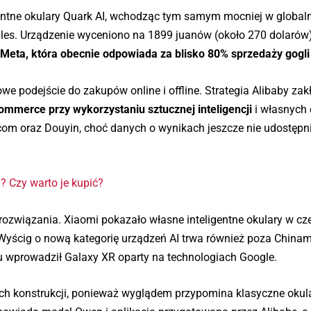
gentne okulary Quark AI, wchodząc tym samym mocniej w global
les. Urządzenie wyceniono na 1899 juanów (około 270 dolarów)
m
Meta, która obecnie odpowiada za blisko 80% sprzedaży gogli
 podejście do zakupów online i offline. Strategia Alibaby zak
mmerce przy wykorzystaniu sztucznej inteligencji
i własnych 
D.com oraz Douyin, choć danych o wynikach jeszcze nie udostęp
ą? Czy warto je kupić?
 rozwiązania. Xiaomi pokazało własne inteligentne okulary w cz
 Wyścig o nową kategorię urządzeń AI trwa również poza Chinam
u wprowadził Galaxy XR oparty na technologiach Google.
ych konstrukcji, ponieważ wyglądem przypomina klasyczne okul