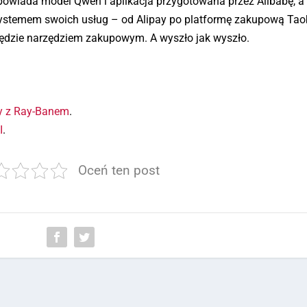
dpowiada model Qwen i aplikacja przygotowana przez Alibabę, a
ystemem swoich usług – od Alipay po platformę zakupową Tao
 będzie narzędziem zakupowym. A wyszło jak wyszło.
y z Ray-Banem
.
I
.
Oceń ten post