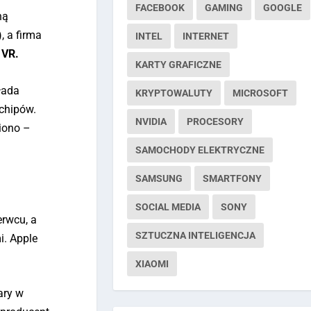
FACEBOOK
GAMING
GOOGLE
ną
, a firma
INTEL
INTERNET
 VR.
KARTY GRAFICZNE
łada
KRYPTOWALUTY
MICROSOFT
chipów.
NVIDIA
PROCESORY
niono –
SAMOCHODY ELEKTRYCZNE
SAMSUNG
SMARTFONY
SOCIAL MEDIA
SONY
erwcu, a
SZTUCZNA INTELIGENCJA
i. Apple
XIAOMI
ary w