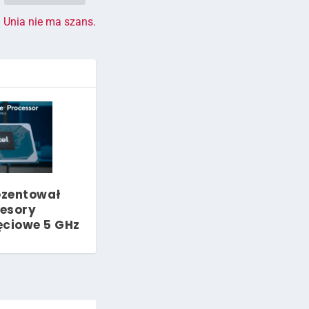
. Unia nie ma szans.
rezentował
esory
ęciowe 5 GHz