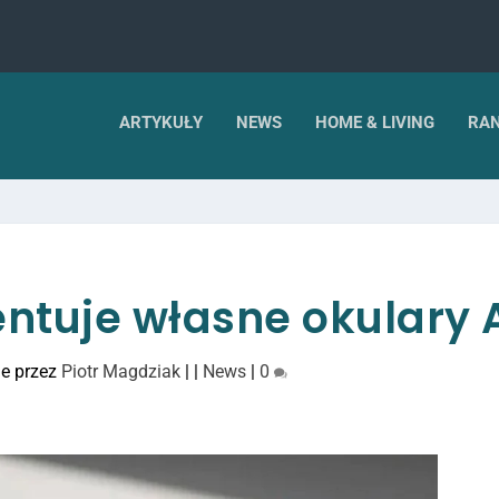
ARTYKUŁY
NEWS
HOME & LIVING
RAN
entuje własne okulary 
e przez
Piotr Magdziak
|
|
News
|
0