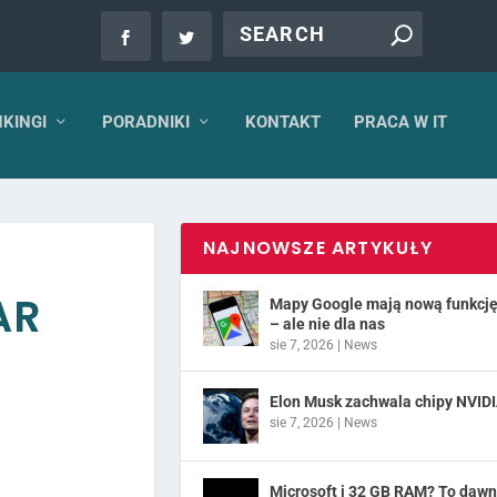
KINGI
PORADNIKI
KONTAKT
PRACA W IT
NAJNOWSZE ARTYKUŁY
AR
Mapy Google mają nową funkcj
– ale nie dla nas
sie 7, 2026
|
News
Elon Musk zachwala chipy NVID
sie 7, 2026
|
News
Microsoft i 32 GB RAM? To daw