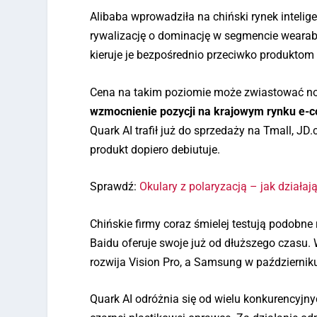
Alibaba wprowadziła na chiński rynek inteli
rywalizację o dominację w segmencie wearab
kieruje je bezpośrednio przeciwko produkto
Cena na takim poziomie może zwiastować nowe
wzmocnienie pozycji na krajowym rynku e-co
Quark AI trafił już do sprzedaży na Tmall, J
produkt dopiero debiutuje.
Sprawdź:
Okulary z polaryzacją – jak działaj
Chińskie firmy coraz śmielej testują podobne
Baidu oferuje swoje już od dłuższego czasu.
rozwija Vision Pro, a Samsung w październik
Quark AI odróżnia się od wielu konkurencyjn