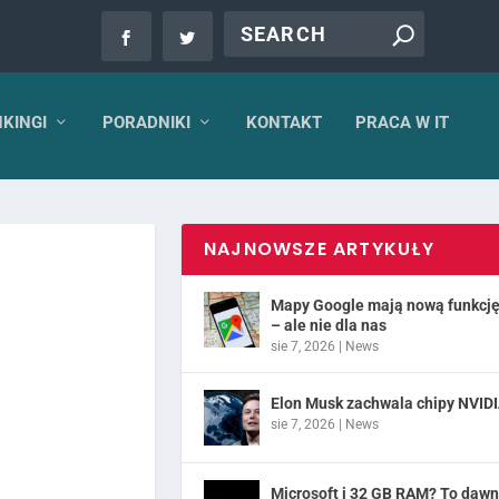
KINGI
PORADNIKI
KONTAKT
PRACA W IT
NAJNOWSZE ARTYKUŁY
Mapy Google mają nową funkcj
– ale nie dla nas
sie 7, 2026
|
News
Elon Musk zachwala chipy NVID
sie 7, 2026
|
News
Microsoft i 32 GB RAM? To daw