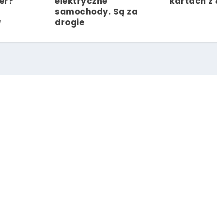
er?
elektryczne
kartach z
samochody. Są za
w
drogie