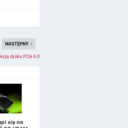
NASTĘPNY
kcją dysku PCIe 6.0
pi się na