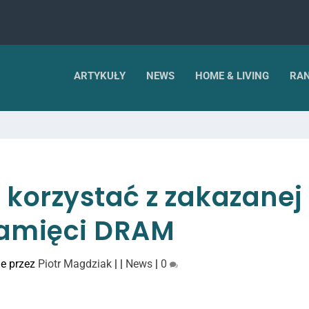
ARTYKUŁY
NEWS
HOME & LIVING
RAN
 korzystać z zakazanej
amięci DRAM
e przez
Piotr Magdziak
|
|
News
|
0