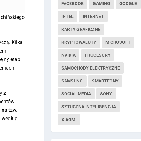
FACEBOOK
GAMING
GOOGLE
INTEL
INTERNET
 chińskiego
KARTY GRAFICZNE
czą. Kilka
KRYPTOWALUTY
MICROSOFT
tem
NVIDIA
PROCESORY
ejny etap
eniach
SAMOCHODY ELEKTRYCZNE
SAMSUNG
SMARTFONY
y z
SOCIAL MEDIA
SONY
nentów.
SZTUCZNA INTELIGENCJA
 na tzw.
e według
XIAOMI