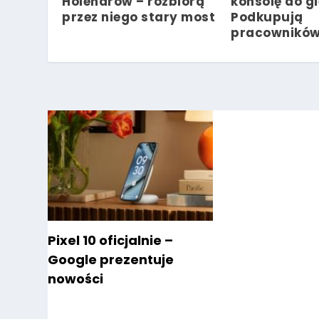
Holendrów – rozbiorą
konsolę do gi
przez niego stary most
Podkupują
pracownikó
Pixel 10 oficjalnie –
Google prezentuje
nowości