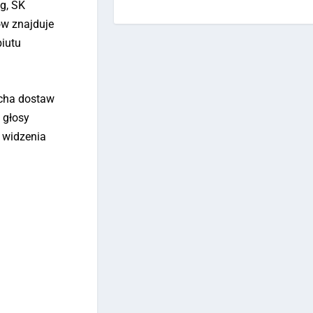
g, SK
ów znajduje
biutu
cha dostaw
 głosy
 widzenia