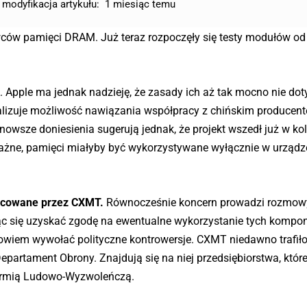
 modyfikacja artykułu:
1 miesiąc temu
ców pamięci DRAM. Już teraz rozpoczęły się testy modułów od
Apple ma jednak nadzieję, że zasady ich aż tak mocno nie doty
analizuje możliwość nawiązania współpracy z chińskim producen
sze doniesienia sugerują jednak, że projekt wszedł już w kol
ważne, pamięci miałyby być wykorzystywane wyłącznie w urządz
acowane przez CXMT.
Równocześnie koncern prowadzi rozmow
ąc się uzyskać zgodę na ewentualne wykorzystanie tych kompo
iem wywołać polityczne kontrowersje. CXMT niedawno trafiło
partament Obrony. Znajdują się na niej przedsiębiorstwa, któr
Armią Ludowo-Wyzwoleńczą.