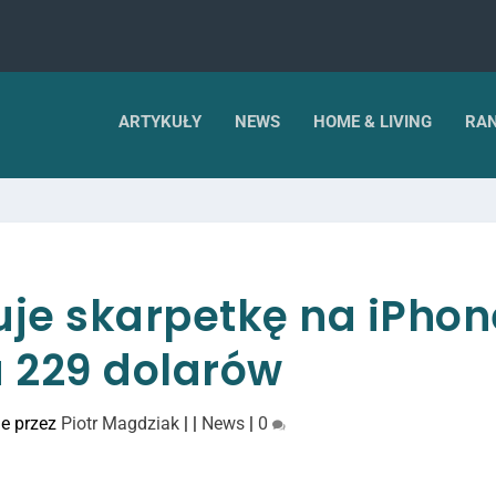
ARTYKUŁY
NEWS
HOME & LIVING
RAN
uje skarpetkę na iPhon
a 229 dolarów
e przez
Piotr Magdziak
|
|
News
|
0