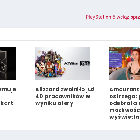
PlayStation 5 wciąż spr
zymuje
Blizzard zwolniło już
Amouranth
40 pracowników w
ostrzega:
 kart
wyniku afery
odebrała 
możliwoś
wyświetla