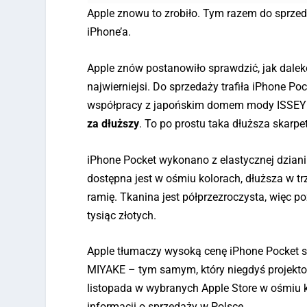
Apple znowu to zrobiło. Tym razem do sprzeda
iPhone’a.
Apple znów postanowiło sprawdzić, jak daleko
najwierniejsi. Do sprzedaży trafiła iPhone Po
współpracy z japońskim domem mody ISSEY 
za dłuższy
. To po prostu taka dłuższa skarpe
iPhone Pocket wykonano z elastycznej dziani
dostępna jest w ośmiu kolorach, dłuższa w tr
ramię. Tkanina jest półprzezroczysta, więc 
tysiąc złotych.
Apple tłumaczy wysoką cenę iPhone Pocket 
MIYAKE – tym samym, który niegdyś projektow
listopada w wybranych Apple Store w ośmiu kra
informacji o sprzedaży w Polsce.