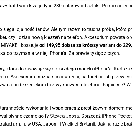
ży trafił worek za jedyne 230 dolarów od sztuki. Pomieści jed
 sięga lojalność fanów. Ale tym razem to trudna próba, którą pr
cket, czyli dzianinową kieszeń na telefon. Akcesorium powstało 
MIYAKE i kosztuje
od 149,95 dolara za krótszy wariant do 229
tka do trzymania w niej iPhone’a. Za prawie tysiąc złotych.
ny, która dopasowuje się do każdego modelu iPhone’a. Krótsza 
zech. Akcesorium można nosić w dłoni, na torebce lub przewiesi
pozwala podejrzeć ekran bez wyjmowania telefonu. Fajnie nie? W
starannością wykonania i współpracą z prestiżowym domem m
ał słynne czarne golfy Steve’a Jobsa. Sprzedaż iPhone Pocket
jach, m.in. w USA, Japonii i Wielkiej Brytanii. Jak na razie bra