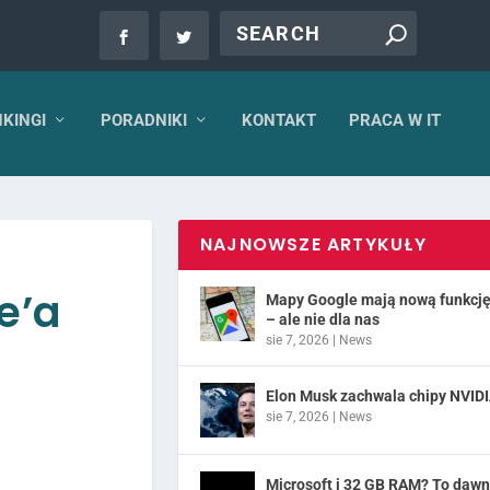
KINGI
PORADNIKI
KONTAKT
PRACA W IT
NAJNOWSZE ARTYKUŁY
e’a
Mapy Google mają nową funkcj
– ale nie dla nas
sie 7, 2026
|
News
Elon Musk zachwala chipy NVID
sie 7, 2026
|
News
Microsoft i 32 GB RAM? To daw