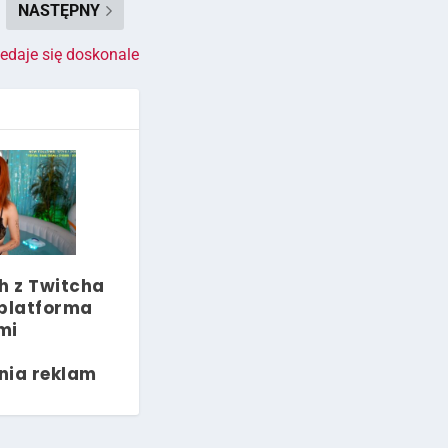
NASTĘPNY
zedaje się doskonale
 z Twitcha
 platforma
mi
ć
nia reklam