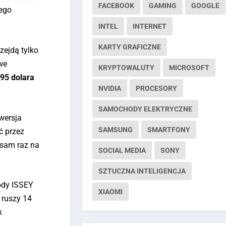
FACEBOOK
GAMING
GOOGLE
nego
INTEL
INTERNET
KARTY GRAFICZNE
zejdą tylko
we
KRYPTOWALUTY
MICROSOFT
,95 dolara
NVIDIA
PROCESORY
SAMOCHODY ELEKTRYCZNE
wersja
SAMSUNG
SMARTFONY
ć przez
 sam raz na
SOCIAL MEDIA
SONY
SZTUCZNA INTELIGENCJA
ody ISSEY
XIAOMI
 ruszy 14
k