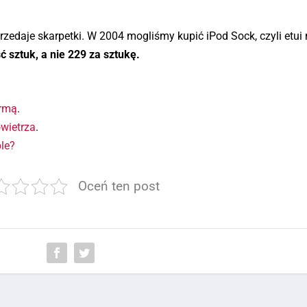
sprzedaje skarpetki. W 2004 mogliśmy kupić iPod Sock, czyli etui
ć sztuk, a nie 229 za sztukę.
irmą
.
wietrza
.
ple?
Oceń ten post