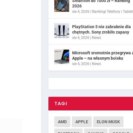
Smartfon do 1000 zł – Ranking
2026
sie 4, 2026
|
Rankingi Telefony i Tablet
PlayStation 5 nie zabraknie dla
chętnych. Sony zrobiło zapasy
sie 4, 2026
|
News
Microsoft sromotnie przegrywa 
Apple – na własnym boisku
sie 4, 2026
|
News
TAGI
AMD
APPLE
ELON MUSK