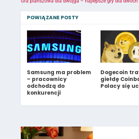
Gra planszowa dla dwojga – najlepsze gry dla dwóch
POWIĄZANE POSTY
Samsung ma problem
Dogecoin tra
– pracownicy
giełdę Coinb
odchodzą do
Polacy się u
konkurencji