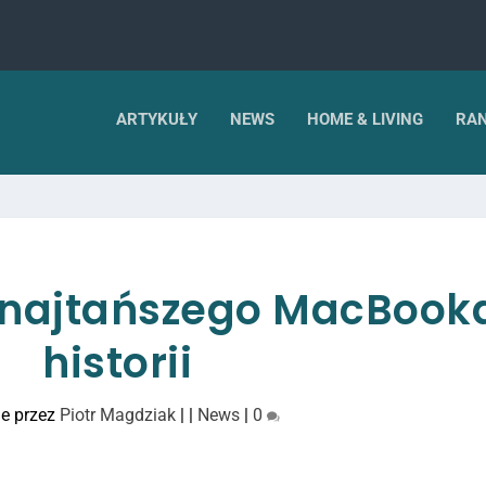
ARTYKUŁY
NEWS
HOME & LIVING
RAN
 najtańszego MacBook
historii
e przez
Piotr Magdziak
|
|
News
|
0