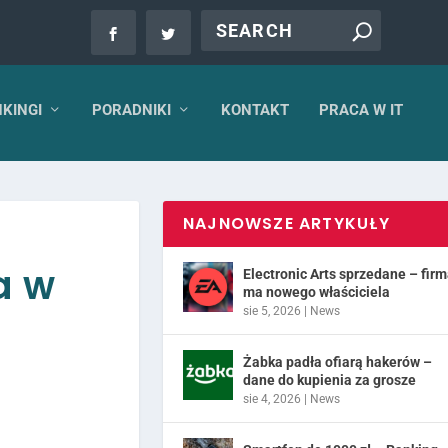
KINGI
PORADNIKI
KONTAKT
PRACA W IT
NAJNOWSZE ARTYKUŁY
a w
Electronic Arts sprzedane – fir
ma nowego właściciela
sie 5, 2026
|
News
Żabka padła ofiarą hakerów –
dane do kupienia za grosze
sie 4, 2026
|
News