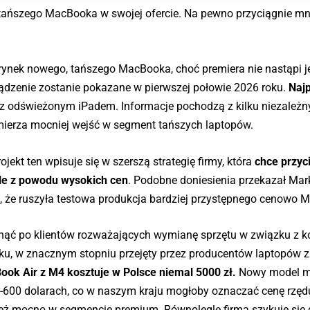
ajtańszego MacBooka w swojej ofercie. Na pewno przyciągnie m
rynek nowego, tańszego MacBooka, choć premiera nie nastąpi j
dzenie zostanie pokazane w pierwszej połowie 2026 roku.
Naj
z odświeżonym iPadem. Informacje pochodzą z kilku niezależny
amierza mocniej wejść w segment tańszych laptopów.
rojekt ten wpisuje się w szerszą strategię firmy, która
chce
przyc
le z powodu wysokich cen
. Podobne doniesienia przekazał Ma
, że ruszyła testowa produkcja bardziej przystępnego cenowo 
ęgnąć po klientów rozważających wymianę sprzętu w związku z 
u, w znacznym stopniu przejęty przez producentów laptopów z 
ook Air z M4 kosztuje w Polsce niemal 5000 zł.
Nowy model m
-600 dolarach, co w naszym kraju mogłoby oznaczać cenę rzędu
e też mocno w segmencie premium. Równolegle firma szykuje się