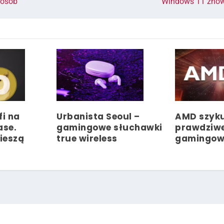
 osób
Windows 11 znow
fi na
Urbanista Seoul –
AMD szyku
ase.
gamingowe słuchawki
prawdziw
cieszą
true wireless
gamingow