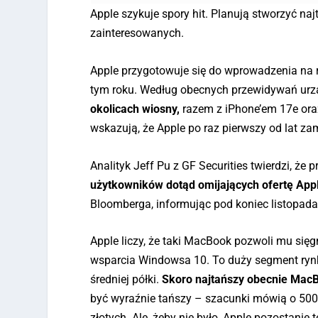
Apple szykuje spory hit. Planują stworzyć n
zainteresowanych.
Apple przygotowuje się do wprowadzenia na 
tym roku. Według obecnych przewidywań urzą
okolicach wiosny,
razem z iPhone’em 17e ora
wskazują, że Apple po raz pierwszy od lat z
Analityk Jeff Pu z GF Securities twierdzi, że p
użytkowników dotąd omijających ofertę App
Bloomberga, informując pod koniec listopada
Apple liczy, że taki MacBook pozwoli mu si
wsparcia Windowsa 10. To duży segment rynk
średniej półki.
Skoro najtańszy obecnie MacB
być wyraźnie tańszy – szacunki mówią o 500
złotych. Ale, żeby nie było, Apple pozostani