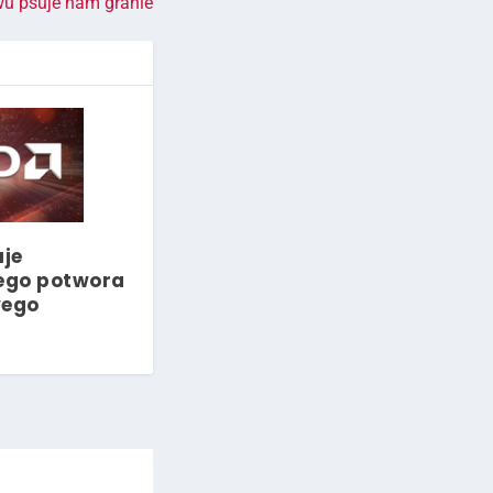
u psuje nam granie
je
ego potwora
ego