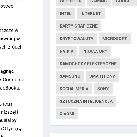
FACEBOOK
GAMING
GOOGLE
nóstwo
INTEL
INTERNET
KARTY GRAFICZNE
eszcze w
pewniej w
KRYPTOWALUTY
MICROSOFT
ch źródeł i
NVIDIA
PROCESORY
SAMOCHODY ELEKTRYCZNE
iągnąć
SAMSUNG
SMARTFONY
rk Gurman z
MacBooka.
SOCIAL MEDIA
SONY
SZTUCZNA INTELIGENCJA
końcem
niższej i
XIAOMI
usiałby
 3 tysięcy
 do