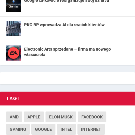
Google całkowicie reorganizuje swój dział AI
PKO BP wprowadza AI dla swoich klientów
Electronic Arts sprzedane – firma ma nowego
właściciela
TAGI
AMD
APPLE
ELON MUSK
FACEBOOK
GAMING
GOOGLE
INTEL
INTERNET