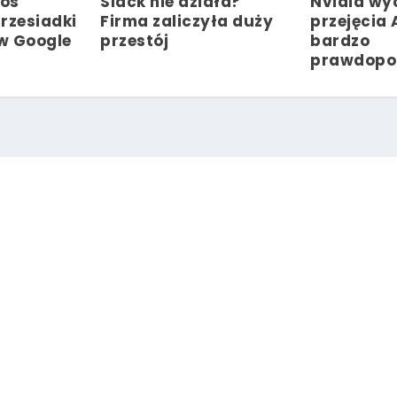
os
Slack nie działa?
Nvidia wyc
rzesiadki
Firma zaliczyła duży
przejęcia
w Google
przestój
bardzo
prawdopo