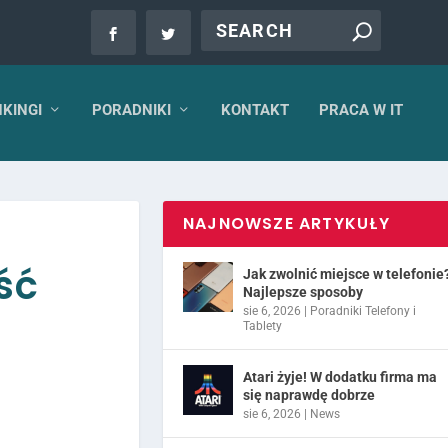
KINGI
PORADNIKI
KONTAKT
PRACA W IT
NAJNOWSZE ARTYKUŁY
ść
Jak zwolnić miejsce w telefonie
Najlepsze sposoby
sie 6, 2026
|
Poradniki Telefony i
Tablety
Atari żyje! W dodatku firma ma
się naprawdę dobrze
sie 6, 2026
|
News