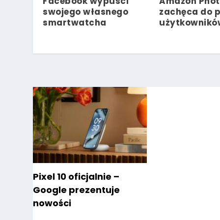
Facebook wypuści
Amazon Phot
swojego własnego
zachęca do p
smartwatcha
użytkownikó
Pixel 10 oficjalnie –
Google prezentuje
nowości