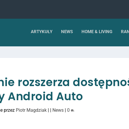
ARTYKUŁY
NEWS
HOME & LIVING
RAN
nie rozszerza dostępno
y Android Auto
e przez
Piotr Magdziak
|
|
News
|
0