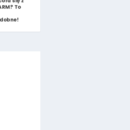
ofa się z
 ARM? To
dobne!