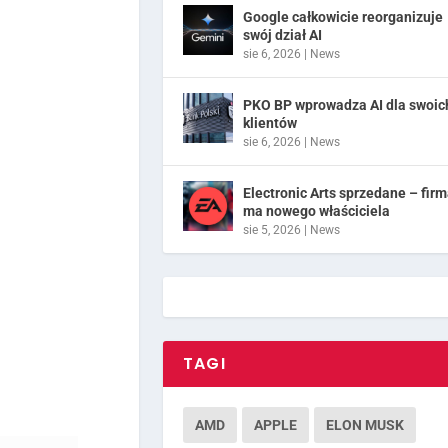
Google całkowicie reorganizuje
swój dział AI
sie 6, 2026
|
News
PKO BP wprowadza AI dla swoic
klientów
sie 6, 2026
|
News
Electronic Arts sprzedane – fir
ma nowego właściciela
sie 5, 2026
|
News
TAGI
AMD
APPLE
ELON MUSK