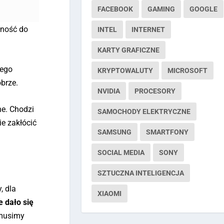
FACEBOOK
GAMING
GOOGLE
pność do
INTEL
INTERNET
KARTY GRAFICZNE
jego
KRYPTOWALUTY
MICROSOFT
obrze.
NVIDIA
PROCESORY
ne. Chodzi
SAMOCHODY ELEKTRYCZNE
e zakłócić
SAMSUNG
SMARTFONY
SOCIAL MEDIA
SONY
SZTUCZNA INTELIGENCJA
, dla
XIAOMI
e dało się
 musimy