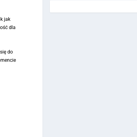
k jak
ość dla
się do
omencie