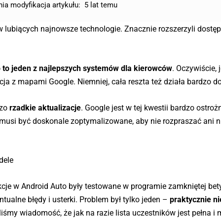
nia modyfikacja artykułu:
5 lat temu
lubiących najnowsze technologie. Znacznie rozszerzyli dostę
 to jeden z najlepszych systemów dla kierowców
. Oczywiście, 
cja z mapami Google. Niemniej, cała reszta też działa bardzo d
zo
rzadkie aktualizacje
. Google jest w tej kwestii bardzo ostroż
usi być doskonale zoptymalizowane, aby nie rozpraszać ani ni
dele
cje w Android Auto były testowane w programie zamkniętej bety
alne błędy i usterki. Problem był tylko jeden –
praktycznie ni
liśmy wiadomość, że jak na razie lista uczestników jest pełna i