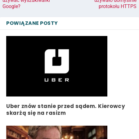
używać wyszukiwarki
używało domyślnie
Google?
protokołu HTTPS
POWIĄZANE POSTY
Uber znów stanie przed sądem. Kierowcy
skarżą się na rasizm