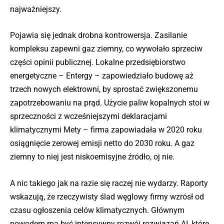
najważniejszy.
Pojawia się jednak drobna kontrowersja. Zasilanie
kompleksu zapewni gaz ziemny, co wywołało sprzeciw
części opinii publicznej. Lokalne przedsiębiorstwo
energetyczne – Entergy – zapowiedziało budowę aż
trzech nowych elektrowni, by sprostać zwiększonemu
zapotrzebowaniu na prąd. Użycie paliw kopalnych stoi w
sprzeczności z wcześniejszymi deklaracjami
klimatycznymi Mety – firma zapowiadała w 2020 roku
osiągnięcie zerowej emisji netto do 2030 roku. A gaz
ziemny to niej jest niskoemisyjne źródło, oj nie.
A nic takiego jak na razie się raczej nie wydarzy. Raporty
wskazują, że rzeczywisty ślad węglowy firmy wzrósł od
czasu ogłoszenia celów klimatycznych. Głównym
powodem ma być intensywny rozwój rozwiązań AI, które