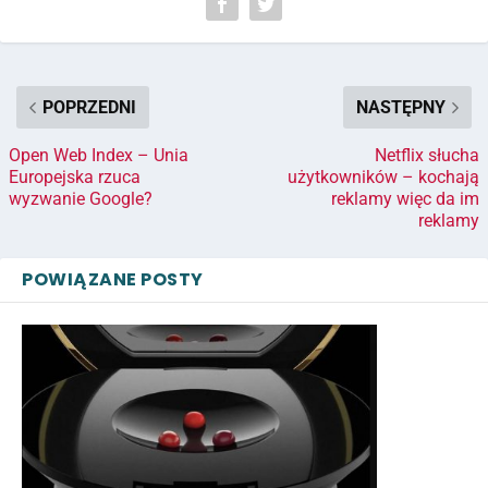
POPRZEDNI
NASTĘPNY
Open Web Index – Unia
Netflix słucha
Europejska rzuca
użytkowników – kochają
wyzwanie Google?
reklamy więc da im
reklamy
POWIĄZANE POSTY