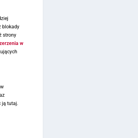
ziej
z blokady
ż strony
zerzenia w
kujących
 w
raz
ją tutaj.