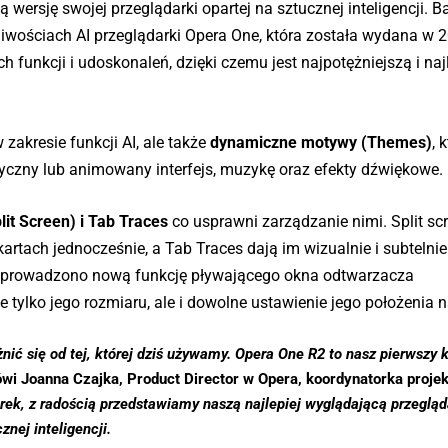
ersję swojej przeglądarki opartej na sztucznej inteligencji. B
iwościach AI przeglądarki Opera One, która została wydana w 20
unkcji i udoskonaleń, dzięki czemu jest najpotężniejszą i najl
akresie funkcji AI, ale także
dynamiczne motywy (Themes)
, 
czny lub animowany interfejs, muzykę oraz efekty dźwiękowe.
lit Screen) i Tab Traces
co usprawni zarządzanie nimi. Split sc
ach jednocześnie, a Tab Traces dają im wizualnie i subtelnie
o wprowadzono nową funkcję pływającego okna odtwarzacza
 tylko jego rozmiaru, ale i dowolne ustawienie jego położenia n
żnić się od tej, której dziś używamy. Opera One R2 to nasz pierwszy 
wi Joanna Czajka, Product Director w Opera, koordynatorka proje
rek, z radością przedstawiamy naszą najlepiej wyglądającą przegląd
nej inteligencji.