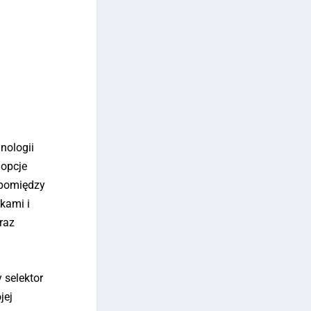
nologii
 opcje
 pomiędzy
kami i
raz
 selektor
jej