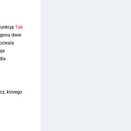
 funkcję
Tab
ępnia dwie
pozwala
aje
dla
cz, którego
u