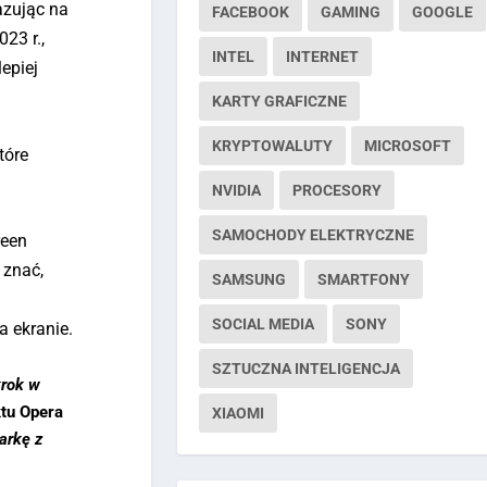
azując na
FACEBOOK
GAMING
GOOGLE
23 r.,
INTEL
INTERNET
epiej
KARTY GRAFICZNE
KRYPTOWALUTY
MICROSOFT
które
NVIDIA
PROCESORY
SAMOCHODY ELEKTRYCZNE
reen
 znać,
SAMSUNG
SMARTFONY
SOCIAL MEDIA
SONY
a ekranie.
SZTUCZNA INTELIGENCJA
krok w
ktu Opera
XIAOMI
arkę z