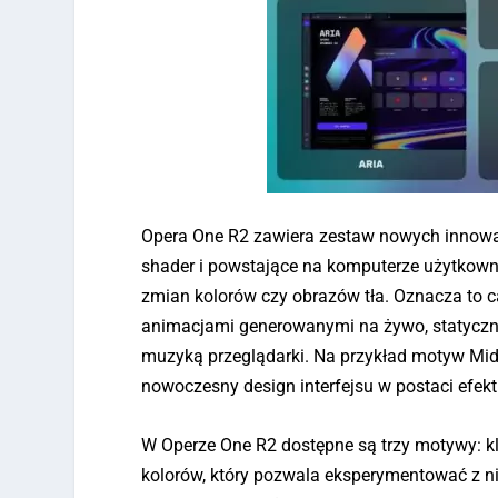
Opera One R2 zawiera zestaw nowych innowa
shader i powstające na komputerze użytkow
zmian kolorów czy obrazów tła. Oznacza to 
animacjami generowanymi na żywo, statyczny
muzyką przeglądarki. Na przykład motyw Mids
nowoczesny design interfejsu w postaci efek
W Operze One R2 dostępne są trzy motywy: k
kolorów, który pozwala eksperymentować z ni