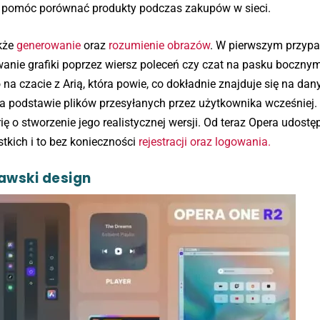
et pomóc porównać produkty podczas zakupów w sieci.
akże
generowanie
oraz
rozumienie obrazów
. W pierwszym przyp
anie grafiki poprzez wiersz poleceń czy czat na pasku boczny
na czacie z Arią, która powie, co dokładnie znajduje się na da
na podstawie plików przesyłanych przez użytkownika wcześniej
ię o stworzenie jego realistycznej wersji. Od teraz Opera udostę
stkich i to bez konieczności
rejestracji oraz logowania.
awski design