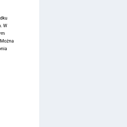
adku
m. W
nym
. Można
pnia