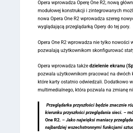
Opera wprowadza Operę One R2, nową główną w
modułowej konstrukcji i zintegrowanych możl
nowa Opera One R2 wprowadza szereg nowych f
wyglądającą przeglądarką Opery do tej pory.
Opera One R2 wprowadza nie tylko nowości w z
pozwalają użytkownikom skonfigurować staty
Opera wprowadza także
dzielenie ekranu (Sp
pozwala użytkownikom pracować na dwóch kart
które karty ostatnio odwiedzali. Dodatkow
multimedialnego, która pozwala na zmianę nie
Przeglądarka przyszłości będzie znacznie ró
kierunku przyszłości przeglądania sieci.
–
mó
One R2
.
–
Jako najwięksi maniacy przegląda
najbardziej wszechstronnymi funkcjami sztucz