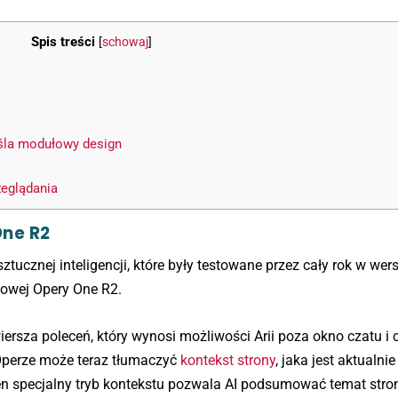
Spis treści
[
schowaj
]
śla modułowy design
zeglądania
One R2
ztucznej inteligencji, które były testowane przez cały rok w wers
 nowej Opery One R2.
ersza poleceń, który wynosi możliwości Arii poza okno czatu i c
w Operze może teraz tłumaczyć
kontekst strony
, jaka jest aktualni
. Ten specjalny tryb kontekstu pozwala AI podsumować temat stro