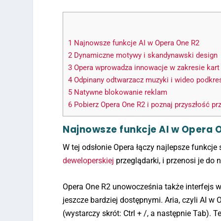
1
Najnowsze funkcje AI w Opera One R2
2
Dynamiczne motywy i skandynawski design
3
Opera wprowadza innowacje w zakresie kart
4
Odpinany odtwarzacz muzyki i wideo podkre
5
Natywne blokowanie reklam
6
Pobierz Opera One R2 i poznaj przyszłość pr
Najnowsze funkcje AI w Opera 
W tej odsłonie Opera łączy najlepsze funkcje s
deweloperskiej
przeglądarki, i przenosi je do
Opera One R2 unowocześnia także interfejs wi
jeszcze bardziej dostępnymi. Aria, czyli AI 
(wystarczy skrót: Ctrl + /, a następnie Tab)