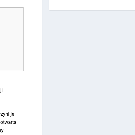
ji
zyni je
e otwarta
ny