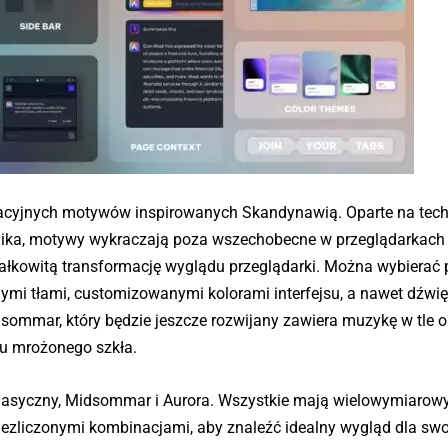
cyjnych motywów inspirowanych Skandynawią. Oparte na tech
nika, motywy wykraczają poza wszechobecne w przeglądarkach
całkowitą transformację wyglądu przeglądarki. Można wybierać
mi tłami, customizowanymi kolorami interfejsu, a nawet dźwię
ommar, który będzie jeszcze rozwijany zawiera muzykę w tle o
tu mrożonego szkła.
lasyczny, Midsommar i Aurora. Wszystkie mają wielowymiarowy
ezliczonymi kombinacjami, aby znaleźć idealny wygląd dla swo