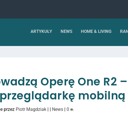
ARTYKUŁY
NEWS
HOME & LIVING
RAN
wadzą Operę One R2 –
przeglądarkę mobilną
e przez
Piotr Magdziak
|
|
News
|
0