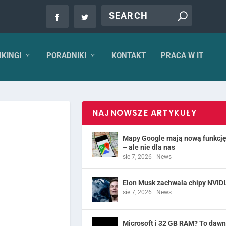
KINGI
PORADNIKI
KONTAKT
PRACA W IT
NAJNOWSZE ARTYKUŁY
Mapy Google mają nową funkcj
– ale nie dla nas
sie 7, 2026
|
News
Elon Musk zachwala chipy NVID
sie 7, 2026
|
News
Microsoft i 32 GB RAM? To daw