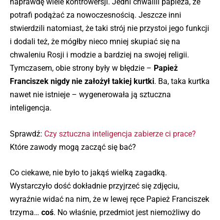
naprawdę wiele kontrowersji. Jedni chwalili papieża, że
potrafi podążać za nowoczesnością. Jeszcze inni
stwierdzili natomiast, że taki strój nie przystoi jego funkcji
i dodali też, że mógłby nieco mniej skupiać się na
chwaleniu Rosji i modzie a bardziej na swojej religii.
Tymczasem, obie strony były w błędzie –
Papież
Franciszek nigdy nie założył takiej kurtki
. Ba, taka kurtka
nawet nie istnieje – wygenerowała ją sztuczna
inteligencja.
Sprawdź:
Czy sztuczna inteligencja zabierze ci prace?
Które zawody mogą zacząć się bać?
Co ciekawe, nie było to jakąś wielką zagadką.
Wystarczyło dość dokładnie przyjrzeć się zdjęciu,
wyraźnie widać na nim, że w lewej ręce Papież Franciszek
trzyma…
coś
. No właśnie, przedmiot jest niemożliwy do