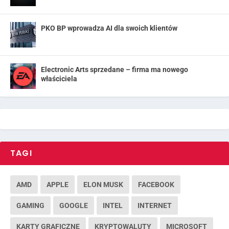
PKO BP wprowadza AI dla swoich klientów
Electronic Arts sprzedane – firma ma nowego
właściciela
TAGI
AMD
APPLE
ELON MUSK
FACEBOOK
GAMING
GOOGLE
INTEL
INTERNET
KARTY GRAFICZNE
KRYPTOWALUTY
MICROSOFT