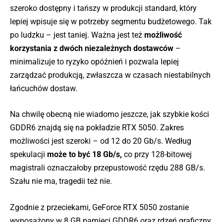
szeroko dostępny i tańszy w produkcji standard, który
lepiej wpisuje się w potrzeby segmentu budżetowego. Tak
po ludzku – jest taniej. Ważna jest też
możliwość
korzystania z dwóch niezależnych dostawców
–
minimalizuje to ryzyko opóźnień i pozwala lepiej
zarządzać produkcją, zwłaszcza w czasach niestabilnych
łańcuchów dostaw.
Na chwilę obecną nie wiadomo jeszcze, jak szybkie kości
GDDR6 znajdą się na pokładzie RTX 5050. Zakres
możliwości jest szeroki – od 12 do 20 Gb/s. Według
spekulacji
może to być 18 Gb/s,
co przy 128-bitowej
magistrali oznaczałoby przepustowość rzędu 288 GB/s.
Szału nie ma, tragedii też nie.
Zgodnie z przeciekami, GeForce RTX 5050 zostanie
wyposażony w 8 GB pamięci GDDR6 oraz rdzeń graficzny