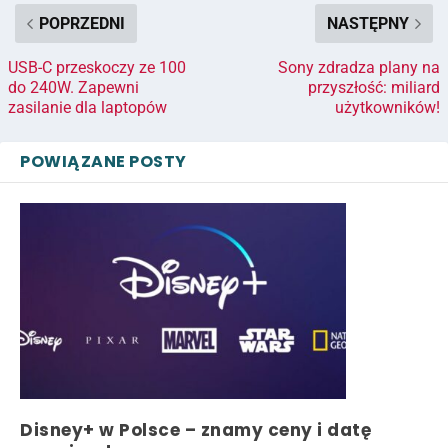
POPRZEDNI
NASTĘPNY
USB-C przeskoczy ze 100
Sony zdradza plany na
do 240W. Zapewni
przyszłość: miliard
zasilanie dla laptopów
użytkowników!
POWIĄZANE POSTY
Disney+ w Polsce – znamy ceny i datę