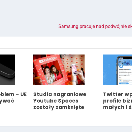
Samsung pracuje nad podwójnie s
blem – UE
Studia nagraniowe
Twitter w
żywać
Youtube Spaces
profile bi
zostały zamknięte
małych i ś