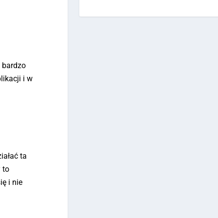
a bardzo
ikacji i w
iałać ta
 to
ę i nie