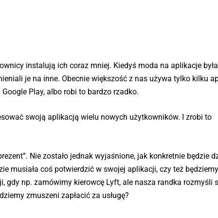
kownicy instalują ich coraz mniej. Kiedyś moda na aplikacje był
eniali je na inne. Obecnie większość z nas używa tylko kilku apl
 Google Play, albo robi to bardzo rzadko.
eresować swoją aplikacją wielu nowych użytkowników. I zrobi to
ezent”. Nie zostało jednak wyjaśnione, jak konkretnie będzie dz
ie musiała coś potwierdzić w swojej aplikacji, czy też będziemy
i, gdy np. zamówimy kierowcę Lyft, ale nasza randka rozmyśli si
dziemy zmuszeni zapłacić za usługę?