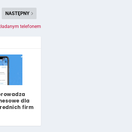
NASTĘPNY
kładanym telefonem
prowadza
znesowe dla
rednich firm