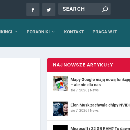
KINGI
PORADNIKI
KONTAKT
PRACA W IT
NAJNOWSZE ARTYKUŁY
Mapy Google mają nową funkcj
– ale nie dla nas
sie 7, 2026
|
News
Elon Musk zachwala chipy NVID
sie 7, 2026
|
News
Microsoft i 32 GB RAM? To daw