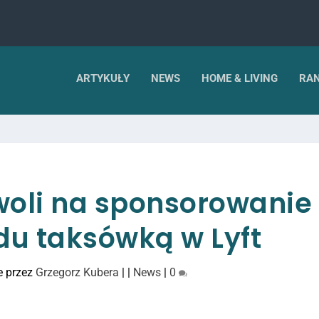
ARTYKUŁY
NEWS
HOME & LIVING
RAN
woli na sponsorowanie
du taksówką w Lyft
e przez
Grzegorz Kubera
|
|
News
|
0