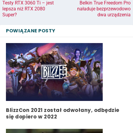
Testy RTX 3060 Ti – jest
Belkin True Freedom Pro
lepsza niż RTX 2080
naładuje bezprzewodowo
Super?
dwa urządzenia
POWIĄZANE POSTY
BlizzCon 2021 został odwołany, odbędzie
się dopiero w 2022