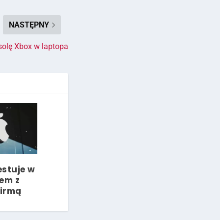
NASTĘPNY
solę Xbox w laptopa
estuje w
zem z
firmą