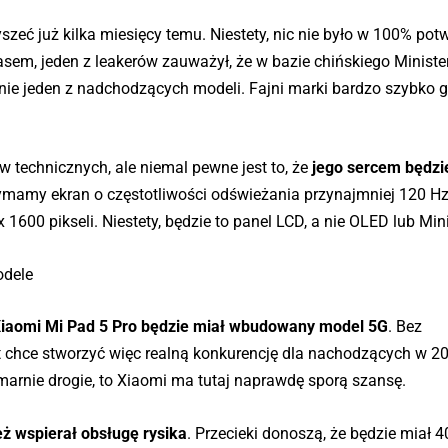
eć już kilka miesięcy temu. Niestety, nic nie było w 100% pot
asem, jeden z leakerów zauważył, że w bazie chińskiego Minist
jalnie jeden z nadchodzących modeli. Fajni marki bardzo szybko 
 technicznych, ale niemal pewne jest to, że
jego sercem będzi
ymamy ekran o częstotliwości odświeżania przynajmniej 120 Hz
 1600 pikseli. Niestety, będzie to panel LCD, a nie OLED lub Min
odele
iaomi Mi Pad 5 Pro będzie miał wbudowany model 5G
. Bez
nt chce stworzyć więc realną konkurencję dla nachodzących w 
arnie drogie, to Xiaomi ma tutaj naprawdę sporą szansę.
eż wspierał obsługę rysika
. Przecieki donoszą, że będzie miał 