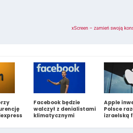
xScreen – zamień swoją kon
rzy
Facebook będzie
Apple inw
urencję
walczył z denialistami
Polsce ra
iexpress
klimatycznymi
izraelską 