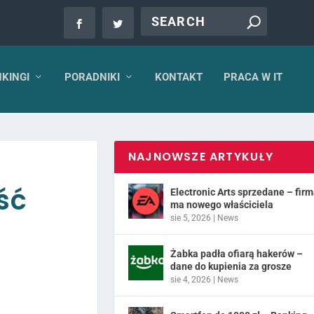
KINGI
PORADNIKI
KONTAKT
PRACA W IT
NAJNOWSZE ARTYKUŁY
ść
Electronic Arts sprzedane – fir
ma nowego właściciela
sie 5, 2026
|
News
Żabka padła ofiarą hakerów –
dane do kupienia za grosze
sie 4, 2026
|
News