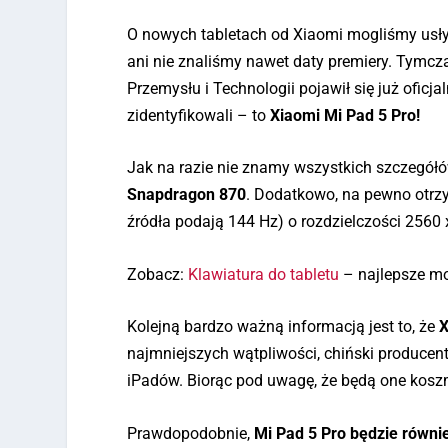
O nowych tabletach od Xiaomi mogliśmy usłysz
ani nie znaliśmy nawet daty premiery. Tymcz
Przemysłu i Technologii pojawił się już ofic
zidentyfikowali – to
Xiaomi Mi Pad 5 Pro!
Jak na razie nie znamy wszystkich szczegółów
Snapdragon 870
. Dodatkowo, na pewno otrz
źródła podają 144 Hz) o rozdzielczości 2560 x
Zobacz:
Klawiatura do tabletu
– najlepsze m
Kolejną bardzo ważną informacją jest to, że
X
najmniejszych wątpliwości, chiński produce
iPadów. Biorąc pod uwagę, że będą one koszm
Prawdopodobnie,
Mi Pad 5 Pro będzie równi