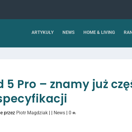
ARTYKUŁY
NEWS
HOME & LIVING
RAN
 5 Pro – znamy już czę
specyfikacji
e przez
Piotr Magdziak
|
|
News
|
0