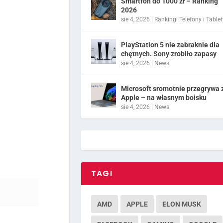
Smartfon do 1000 zł – Ranking
2026
sie 4, 2026
|
Rankingi Telefony i Tablet
PlayStation 5 nie zabraknie dla
chętnych. Sony zrobiło zapasy
sie 4, 2026
|
News
Microsoft sromotnie przegrywa 
Apple – na własnym boisku
sie 4, 2026
|
News
TAGI
AMD
APPLE
ELON MUSK