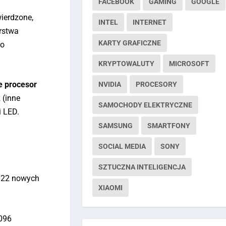
FACEBOOK
GAMING
GOOGLE
wierdzone,
INTEL
INTERNET
erstwa
KARTY GRAFICZNE
go
KRYPTOWALUTY
MICROSOFT
e procesor
NVIDIA
PROCESORY
 (inne
SAMOCHODY ELEKTRYCZNE
i LED.
SAMSUNG
SMARTFONY
SOCIAL MEDIA
SONY
SZTUCZNA INTELIGENCJA
2022 nowych
XIAOMI
4096