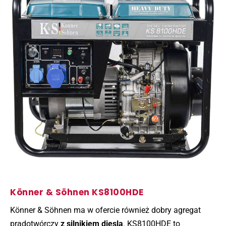
Könner & Söhnen KS8100HDE
Könner & Söhnen ma w ofercie również dobry agregat
prądotwórczy
z silnikiem diesla
. KS8100HDE to