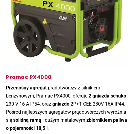
Pramac PX4000
Przenośny agregat
prądotwórczy z silnikiem
benzynowym, Pramac PX4000, oferuje
2 gniazda schuko
230 V 16 A IP54, oraz
gniazdo
2P+T CEE 230V 16A IP44.
Pośród najlepszych agregatów prądotwórczych wyróżnia
się
solidną ramą
i dużym metalowym
zbiornikiem paliwa
o pojemności 18,5 l
.