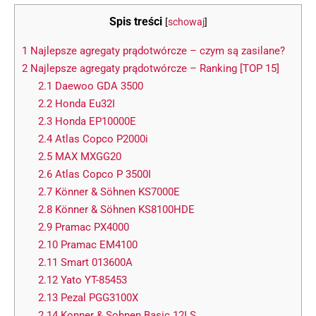
Spis treści
[
schowaj
]
1
Najlepsze agregaty prądotwórcze – czym są zasilane?
2
Najlepsze agregaty prądotwórcze – Ranking [TOP 15]
2.1
Daewoo GDA 3500
2.2
Honda Eu32I
2.3
Honda EP10000E
2.4
Atlas Copco P2000i
2.5
MAX MXGG20
2.6
Atlas Copco P 3500I
2.7
Könner & Söhnen KS7000E
2.8
Könner & Söhnen KS8100HDE
2.9
Pramac PX4000
2.10
Pramac EM4100
2.11
Smart 013600A
2.12
Yato YT-85453
2.13
Pezal PGG3100X
2.14
Konner & Sohnen Basic 12I S