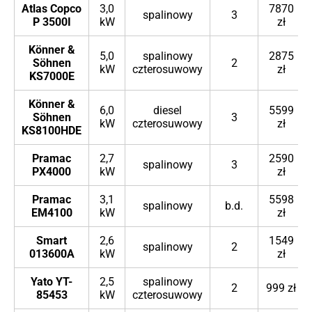
Atlas Copco
3,0
7870
spalinowy
3
P 3500I
kW
zł
Könner &
5,0
spalinowy
2875
Söhnen
2
kW
czterosuwowy
zł
KS7000E
Könner &
6,0
diesel
5599
Söhnen
3
kW
czterosuwowy
zł
KS8100HDE
Pramac
2,7
2590
spalinowy
3
PX4000
kW
zł
Pramac
3,1
5598
spalinowy
b.d.
EM4100
kW
zł
Smart
2,6
1549
spalinowy
2
013600A
kW
zł
Yato YT-
2,5
spalinowy
2
999 zł
85453
kW
czterosuwowy