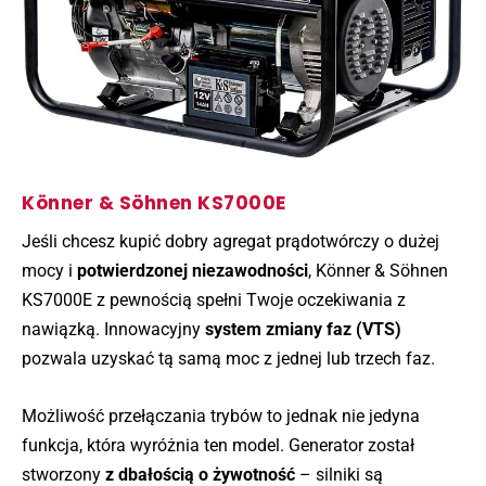
Könner & Söhnen KS7000E
Jeśli chcesz kupić dobry agregat prądotwórczy o dużej
mocy i
potwierdzonej niezawodności
, Könner & Söhnen
KS7000E z pewnością spełni Twoje oczekiwania z
nawiązką. Innowacyjny
system zmiany faz (VTS)
pozwala uzyskać tą samą moc z jednej lub trzech faz.
Możliwość przełączania trybów to jednak nie jedyna
funkcja, która wyróżnia ten model. Generator został
stworzony
z dbałością o żywotność
– silniki są