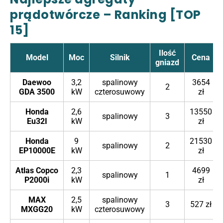
prądotwórcze – Ranking [TOP
15]
Ilość
Model
Moc
Silnik
Cena
gniazd
Daewoo
3,2
spalinowy
3654
2
GDA 3500
kW
czterosuwowy
zł
Honda
2,6
13550
spalinowy
3
Eu32I
kW
zł
Honda
9
21530
spalinowy
2
EP10000E
kW
zł
Atlas Copco
2,3
4699
spalinowy
1
P2000i
kW
zł
MAX
2,5
spalinowy
3
527 zł
MXGG20
kW
czterosuwowy