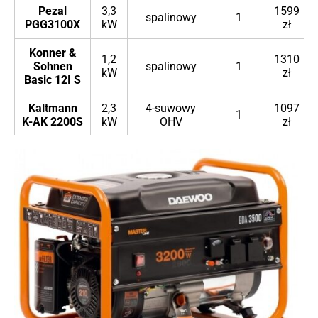
Pezal
3,3
1599
spalinowy
1
PGG3100X
kW
zł
Konner &
1,2
1310
Sohnen
spalinowy
1
kW
zł
Basic 12I S
Kaltmann
2,3
4-suwowy
1097
1
K-AK 2200S
kW
OHV
zł