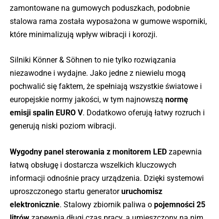
zamontowane na gumowych poduszkach, podobnie
stalowa rama została wyposażona w gumowe wsporniki,
które minimalizują wpływ wibracji i korozji.
Silniki Könner & Söhnen to nie tylko rozwiązania
niezawodne i wydajne. Jako jedne z niewielu mogą
pochwalić się faktem, że spełniają wszystkie światowe i
europejskie normy jakości, w tym najnowszą
normę
emisji spalin EURO V
. Dodatkowo oferują łatwy rozruch i
generują niski poziom wibracji.
Wygodny panel sterowania z monitorem LED
zapewnia
łatwą obsługę i dostarcza wszelkich kluczowych
informacji odnośnie pracy urządzenia. Dzięki systemowi
uproszczonego startu generator
uruchomisz
elektronicznie
. Stalowy zbiornik paliwa o
pojemności 25
litrów
zapewnia długi czas pracy, a umieszczony na nim