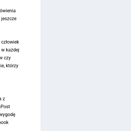
mówienia
 jeszcze
1 człowiek
c w każdej
w czy
e, którzy
a z
nPost
 wygodę
book