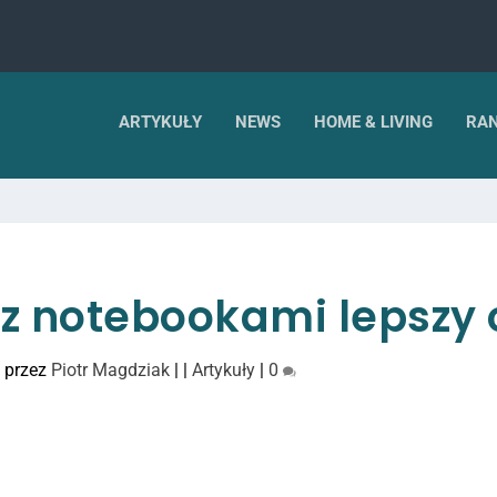
ARTYKUŁY
NEWS
HOME & LIVING
RAN
ep z notebookami lepszy 
 przez
Piotr Magdziak
|
|
Artykuły
|
0