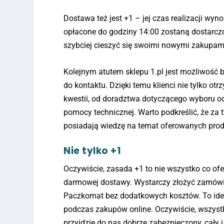
Dostawa też jest +1 – jej czas realizacji w
opłacone do godziny 14:00 zostaną dostarczo
szybciej cieszyć się swoimi nowymi zakupam
Kolejnym atutem sklepu 1.pl jest możliwość b
do kontaktu. Dzięki temu klienci nie tylko o
kwestii, od doradztwa dotyczącego wyboru o
pomocy technicznej. Warto podkreślić, że za 
posiadają wiedzę na temat oferowanych prod
Nie tylko +1
Oczywiście, zasada +1 to nie wszystko co ofer
darmowej dostawy. Wystarczy złożyć zamówien
Paczkomat bez dodatkowych kosztów. To idea
podczas zakupów online. Oczywiście, wszyst
przyjdzie do nas dobrze zabezpieczony, cały i