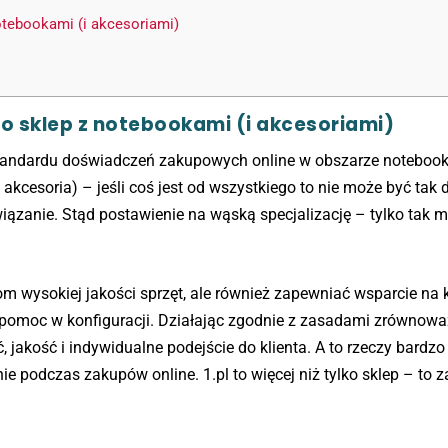
notebookami (i akcesoriami)
– to sklep z notebookami (i akcesoriami)
standardu doświadczeń zakupowych online w obszarze notebookó
akcesoria) – jeśli coś jest od wszystkiego to nie może być tak
ązanie. Stąd postawienie na wąską specjalizację – tylko tak 
ntom wysokiej jakości sprzęt, ale również zapewniać wsparcie n
 pomoc w konfiguracji. Działając zgodnie z zasadami zrównow
, jakość i indywidualne podejście do klienta. A to rzeczy bardzo
 podczas zakupów online. 1.pl to więcej niż tylko sklep – to 