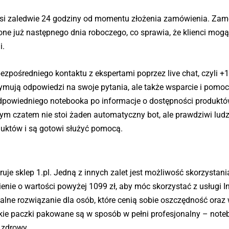
ynosi zaledwie 24 godziny od momentu złożenia zamówienia. Za
ne już następnego dnia roboczego, co sprawia, że klienci mogą
i.
ezpośredniego kontaktu z ekspertami poprzez live chat, czyli +
trzymują odpowiedzi na swoje pytania, ale także wsparcie i pomo
dpowiedniego notebooka po informacje o dostępności produktó
tym czatem nie stoi żaden automatyczny bot, ale prawdziwi ludzi
uktów i są gotowi służyć pomocą.
uje sklep 1.pl. Jedną z innych zalet jest możliwość skorzystani
ie o wartości powyżej 1099 zł, aby móc skorzystać z usługi I
lne rozwiązanie dla osób, które cenią sobie oszczędność oraz
kie paczki pakowane są w sposób w pełni profesjonalny – note
 zdrowy.