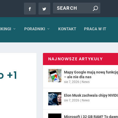
KINGI
PORADNIKI
KONTAKT
PRACA W IT
NAJNOWSZE ARTYKUŁY
o +1
Mapy Google mają nową funkcj
– ale nie dla nas
sie 7, 2026
|
News
Elon Musk zachwala chipy NVID
sie 7, 2026
|
News
Microsoft i 32 GB RAM? To daw