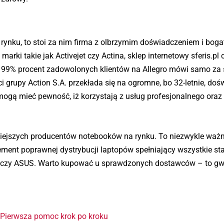
 rynku, to stoi za nim firma z olbrzymim doświadczeniem i bog
marki takie jak Activejet czy Actina, sklep internetowy sferis.pl 
nad 99% procent zadowolonych klientów na Allegro mówi samo za 
i grupy Action S.A. przekłada się na ogromne, bo 32-letnie, do
mogą mieć pewność, iż korzystają z usług profesjonalnego oraz
niejszych producentów notebooków na rynku. To niezwykle ważn
lement poprawnej dystrybucji laptopów spełniający wszystkie st
HP czy ASUS. Warto kupować u sprawdzonych dostawców – to g
? Pierwsza pomoc krok po kroku