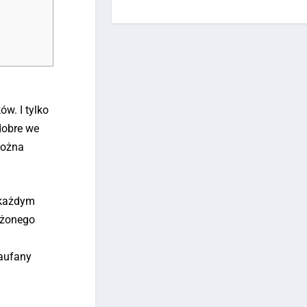
w. I tylko
 dobre we
można
a każdym
ażonego
zaufany