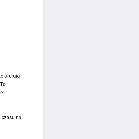
e oferują
 To
ie
j czasu na