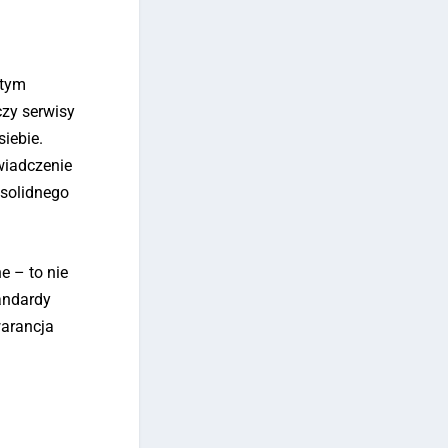
atym
czy serwisy
siebie.
świadczenie
 solidnego
e – to nie
andardy
warancja