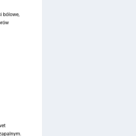
ci bólowe,
torów
wet
 zapalnym.