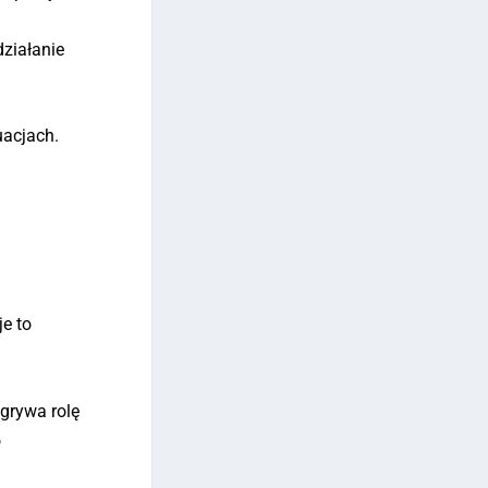
działanie
uacjach.
e to
dgrywa rolę
o