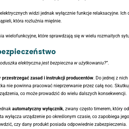
ktrycznych widzi jednak wyłącznie funkcje relaksacyjne. Ich 
pieli, która rozluźnia mięśnie.
ia wielofunkcyjne, które sprawdzają się w wielu rozmaitych syt
bezpieczeństwo
poduszka elektryczna jest bezpieczna w użytkowaniu?”
.
y
przestrzegać zasad i instrukcji producentów
. Do jednej z nich
zka nie powinna pracować nieprzerwanie przez całą noc. Skutkuj
rządzenia, co może prowadzić do wielu dalszych konsekwencji.
jednak
automatyczny wyłącznik
, zwany często timerem, który o
ta wyłącza urządzenie po określonym czasie, co zapobiega jeg
wdzić, czy dany produkt posiada odpowiednie zabezpieczenia.