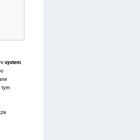
dni
system
po
ane
w tym
kże