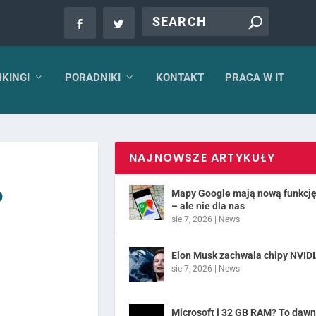
KINGI
PORADNIKI
KONTAKT
PRACA W IT
NAJNOWSZE ARTYKUŁY
?
Mapy Google mają nową funkcj
– ale nie dla nas
sie 7, 2026
|
News
Elon Musk zachwala chipy NVID
sie 7, 2026
|
News
Microsoft i 32 GB RAM? To daw