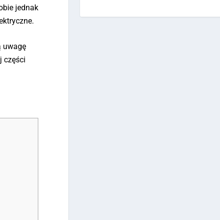
obie jednak
ektryczne.
ną uwagę
j części