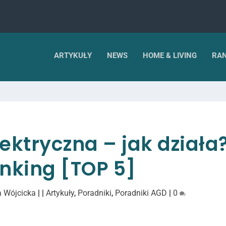
ARTYKUŁY
NEWS
HOME & LIVING
RAN
ektryczna – jak działa
nking [TOP 5]
 Wójcicka
|
|
Artykuły
,
Poradniki
,
Poradniki AGD
|
0