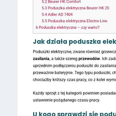
5.2
Beurer HK Comfort
5.3
Poduszka elektryczna Beurer HK 25
5.4
Adler AD 7404
5.5
Poduszka elektryczna Electro-Line
6
Poduszka elektryczna – czy warto?
Jak działa poduszka ele
Poduszki elektryczne, zwane również grzewc
zasilania
, a także szereg
przewodów
. Ich za
uprzednim podłączeniu poduszki do zasilani
przeważnie bateryjnie. Tego typu poduszki, 
chociażby krótszy czas pracy, co z kolei wym
Każdy sprzęt z tej kategorii powinien posiada
ustawienie pożądanego czasu pracy.
U kogo sprawdzi się pod