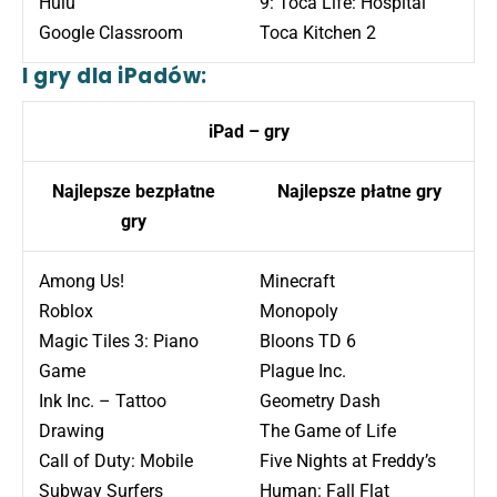
Hulu
9: Toca Life: Hospital
Google Classroom
Toca Kitchen 2
I gry dla iPadów:
iPad – gry
Najlepsze bezpłatne
Najlepsze płatne gry
gry
Among Us!
Minecraft
Roblox
Monopoly
Magic Tiles 3: Piano
Bloons TD 6
Game
Plague Inc.
Ink Inc. – Tattoo
Geometry Dash
Drawing
The Game of Life
Call of Duty: Mobile
Five Nights at Freddy’s
Subway Surfers
Human: Fall Flat