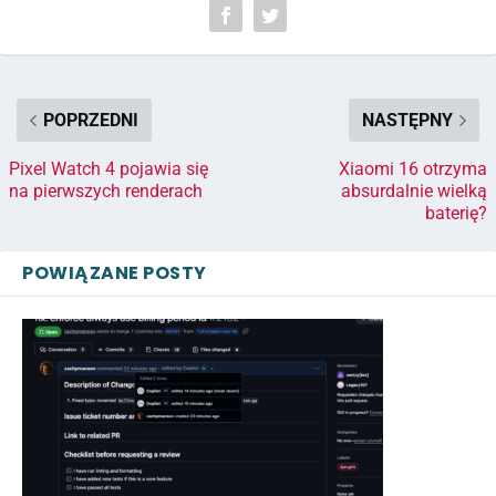
POPRZEDNI
NASTĘPNY
Pixel Watch 4 pojawia się
Xiaomi 16 otrzyma
na pierwszych renderach
absurdalnie wielką
baterię?
POWIĄZANE POSTY