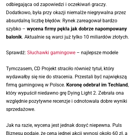
odbiegająca od zapowiedzi i oczekiwań graczy.
Dodatkowo, była przy okazji niemalże niegrywalna przez
absurdalną liczbę błędów. Rynek zareagował bardzo
szybko –
wycena firmy pękła jak dobrze napompowany
balonik
. Aktualnie są warci już tylko 10 miliardów złotych.
Sprawdź:
Słuchawki gamingowe
– najlepsze modele
Tymczasem, CD Projekt straciło również tytuł, który
wydawałby się nie do stracenia. Przestali być największą
firmą gamingową w Polsce.
Koronę odebrał im Techland
,
który wypuścił niedawno grę Dying Light 2. Zebrała ona
względnie pozytywne recenzje i odnotowała dobre wyniki
sprzedażowe.
Jak na razie, wycena jest jednak dosyć niepewna. Puls
Biznesu podaje, że cena jednej akcji wynosi około 60 zł, a