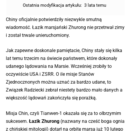
Ostatnia modyfikacja artykułu:
3 lata temu
Chiny oficjalnie potwierdziły niezwykle smutną
wiadomość. Łazik marsjański Zhurong nie przetrwał zimy
i został trwale unieruchomiony.
Jak zapewne doskonale pamiętacie, Chiny stały się kilka
lat temu trzecim na świecie państwem, które dokonały
udanego lądowania na Marsie. Wcześniej zrobiły to
oczywiście USA i ZSRR. O ile misje Stanów
Zjednocznonych można uznać za bardzo udane, to
Związek Radziecki zebrał niestety bardzo mało danych a
większość lądowań zakończyła się porażką.
Misja Chin, czyli Tianwen-1 okazała się za to olbrzymim
sukcesem.
Łazik Zhurong
(nazwany na cześć boga ognia
z chińskiej mitologii) dotarł na orbitę marsa już 10 lutego