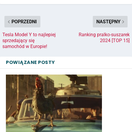
POPRZEDNI
NASTĘPNY
Tesla Model Y to najlepiej
Ranking pralko-suszarek
sprzedający się
2024 [TOP 15]
samochód w Europie!
POWIĄZANE POSTY