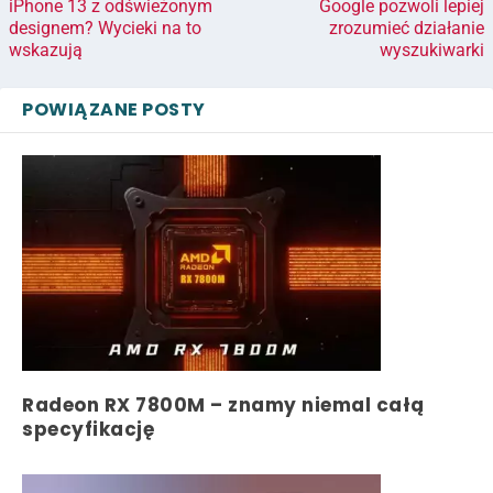
iPhone 13 z odświeżonym
Google pozwoli lepiej
designem? Wycieki na to
zrozumieć działanie
wskazują
wyszukiwarki
POWIĄZANE POSTY
Radeon RX 7800M – znamy niemal całą
specyfikację