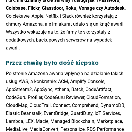
I tak,
nie działały takie serwisy i usługi jak 1Password,
Coinbase, Flickr, Glassdoor, Roku, Vonage czy Autodesk
.
Co ciekawe, Apple, Netflix i Slack również korzystają z
chmury Amazona, ale im akurat udało się uniknąć awarii.
Wszystko wskazuje na to, że firmy te skorzystały z
dodatkowych, backupowych serwerów na wypadek
awarii.
Przez chwilę było dość kiepsko
Po stronie Amazona awaria wpłynęła na działanie takich
usług AWS, a konkretnie: ACM, Amplify Console,
AppStream2, AppSync, Athena, Batch, CodeArtifact,
CodeGuru Profiler, CodeGuru Reviewer, CloudFormation,
CloudMap, CloudTrail, Connect, Comprehend, DynamoDB,
Elastic Beanstalk, EventBridge, GuardDuty, IoT Services,
Lambda, LEX, Macie, Managed Blockchain, Marketplace,
MediaLive, MediaConvert, Personalize, RDS Performance