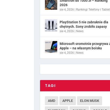
Smartfon do 1000 zł – Ranking
2026
sie 4, 2026
|
Rankingi Telefony i Tablet
PlayStation 5 nie zabraknie dla
chętnych. Sony zrobiło zapasy
sie 4, 2026
|
News
Microsoft sromotnie przegrywa 
Apple – na własnym boisku
sie 4, 2026
|
News
TAGI
AMD
APPLE
ELON MUSK