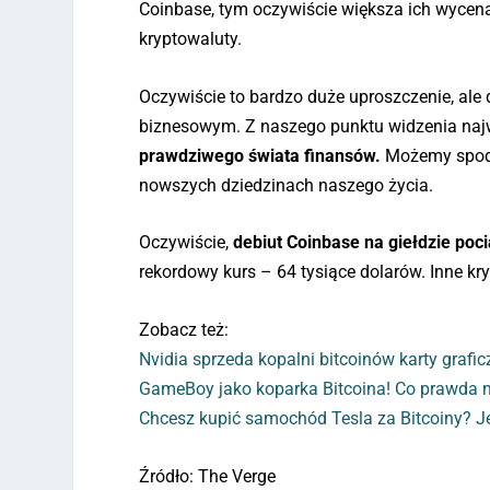
Coinbase, tym oczywiście większa ich wycena
kryptowaluty.
Oczywiście to bardzo duże uproszczenie, al
biznesowym. Z naszego punktu widzenia najw
prawdziwego świata finansów.
Możemy spodzi
nowszych dziedzinach naszego życia.
Oczywiście,
debiut Coinbase na giełdzie poci
rekordowy kurs – 64 tysiące dolarów. Inne kr
Zobacz też:
Nvidia sprzeda kopalni bitcoinów karty grafi
GameBoy jako koparka Bitcoina! Co prawda n
Chcesz kupić samochód Tesla za Bitcoiny? Jed
Źródło: The Verge