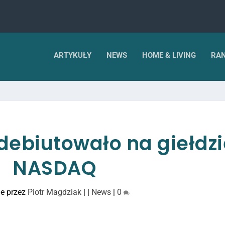
ARTYKUŁY
NEWS
HOME & LIVING
RAN
debiutowało na giełdzi
NASDAQ
e przez
Piotr Magdziak
|
|
News
|
0