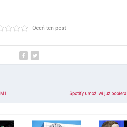
Oceń ten post
z M1
Spotify umożliwi już pobier