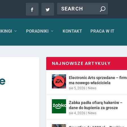
KINGI
PORADNIKI
KONTAKT
PRACA W IT
NAJNOWSZE ARTYKUŁY
e
Electronic Arts sprzedane – fir
ma nowego właściciela
sie 5, 2026
|
News
Żabka padła ofiarą hakerów –
dane do kupienia za grosze
sie 4, 2026
|
News