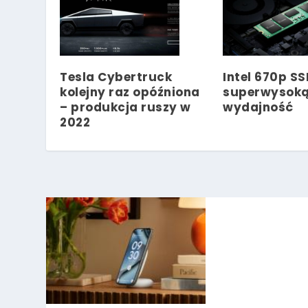
Tesla Cybertruck
Intel 670p S
kolejny raz opóźniona
superwysok
– produkcja ruszy w
wydajność
2022