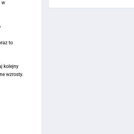
u w
o
raz to
j kolejny
ne wzrosty.