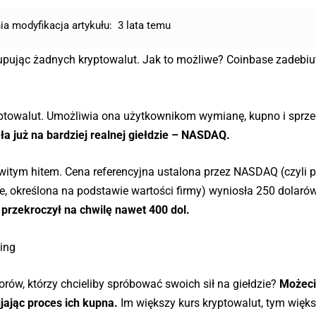
ia modyfikacja artykułu:
3 lata temu
upując żadnych kryptowalut. Jak to możliwe? Coinbase zadebi
ryptowalut. Umożliwia ona użytkownikom wymianę, kupno i sprz
a już na bardziej realnej giełdzie – NASDAQ.
owitym hitem. Cena referencyjna ustalona przez NASDAQ (czyli 
je, określona na podstawie wartości firmy) wyniosła 250 dolaró
 przekroczył na chwilę nawet 400 dol.
ing
rów, którzy chcieliby spróbować swoich sił na giełdzie?
Możeci
jając proces ich kupna.
Im większy kurs kryptowalut, tym więks