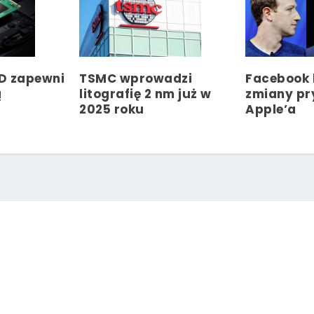
SD zapewni
TSMC wprowadzi
Facebook 
ą
litografię 2 nm już w
zmiany pr
2025 roku
Apple’a