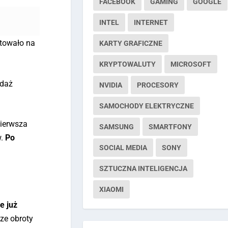
FACEBOOK
GAMING
GOOGLE
INTEL
INTERNET
utowało na
KARTY GRAFICZNE
KRYPTOWALUTY
MICROSOFT
edaż
NVIDIA
PROCESORY
SAMOCHODY ELEKTRYCZNE
pierwsza
SAMSUNG
SMARTFONY
w.
Po
SOCIAL MEDIA
SONY
SZTUCZNA INTELIGENCJA
XIAOMI
e już
ze obroty