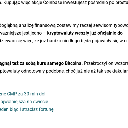
. Kupując więc akcje Coinbase inwestujesz pośrednio po prost
e dogłębną analizę finansową zostawimy raczej serwisom typow
ażniejsze jest jedno –
kryptowaluty weszły już oficjalnie do
ewać się więc, że już bardzo niedługo będą pojawiały się w co
ągnął też za sobą kurs samego Bitcoina.
Przekroczył on wczora
yptowaluty odnotowały podobne, choć już nie aż tak spektakular
czne CMP za 30 mln dol.
ajwolniejsza na świecie
en błąd i stracisz fortunę!