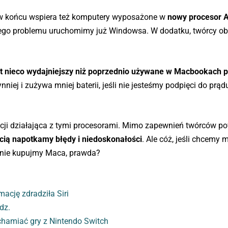
 końcu wspiera też komputery wyposażone w
nowy procesor 
zego problemu uruchomimy już Windowsa. W dodatku, twórcy ob
et nieco wydajniejszy niż poprzednio używane w Macbookach 
iej i zużywa mniej baterii, jeśli nie jesteśmy podpięci do prą
kacji działająca z tymi procesorami. Mimo zapewnień twórców 
cią napotkamy błędy i niedoskonałości
. Ale cóż, jeśli chcemy 
u nie kupujmy Maca, prawda?
ację zdradziła Siri
dz.
hamiać gry z Nintendo Switch