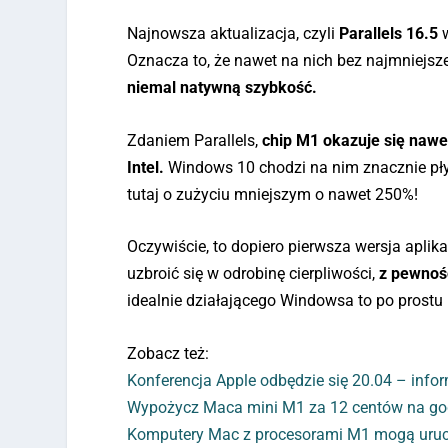
Najnowsza aktualizacja, czyli
Parallels 16.5
w
Oznacza to, że nawet na nich bez najmniejs
niemal natywną szybkość.
Zdaniem Parallels,
chip M1 okazuje się naw
Intel.
Windows 10 chodzi na nim znacznie płynn
tutaj o zużyciu mniejszym o nawet 250%!
Oczywiście, to dopiero pierwsza wersja apli
uzbroić się w odrobinę cierpliwości,
z pewnoś
idealnie działającego Windowsa to po prost
Zobacz też:
Konferencja Apple odbędzie się 20.04 – inform
Wypożycz Maca mini M1 za 12 centów na go
Komputery Mac z procesorami M1 mogą uruc