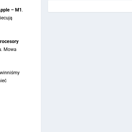
Apple – M1
.
iecują
procesory
du. Mowa
powinniśmy
mieć