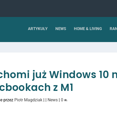
ARTYKUŁY
NEWS
HOME & LIVING
RAN
uchomi już Windows 10 
cbookach z M1
e przez
Piotr Magdziak
|
|
News
|
0