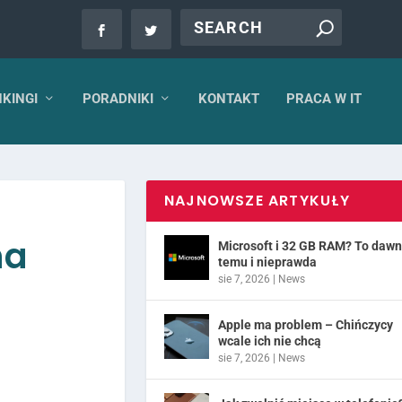
KINGI
PORADNIKI
KONTAKT
PRACA W IT
NAJNOWSZE ARTYKUŁY
na
Microsoft i 32 GB RAM? To daw
temu i nieprawda
sie 7, 2026
|
News
Apple ma problem – Chińczycy
wcale ich nie chcą
sie 7, 2026
|
News