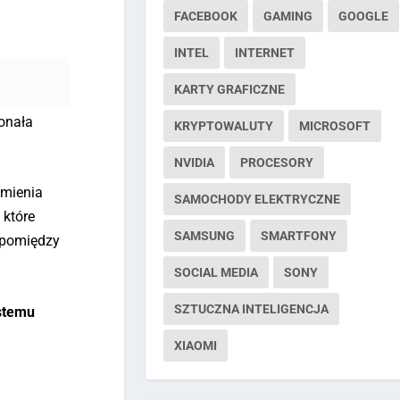
FACEBOOK
GAMING
GOOGLE
INTEL
INTERNET
KARTY GRAFICZNE
onała
KRYPTOWALUTY
MICROSOFT
NVIDIA
PROCESORY
omienia
SAMOCHODY ELEKTRYCZNE
S
które
SAMSUNG
SMARTFONY
ć pomiędzy
SOCIAL MEDIA
SONY
SZTUCZNA INTELIGENCJA
ystemu
XIAOMI