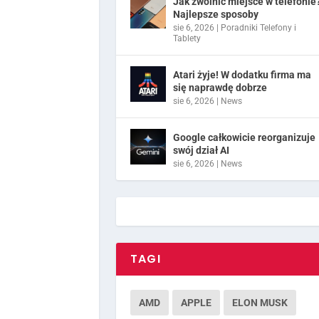
Jak zwolnić miejsce w telefonie
Najlepsze sposoby
sie 6, 2026
|
Poradniki Telefony i
Tablety
Atari żyje! W dodatku firma ma
się naprawdę dobrze
sie 6, 2026
|
News
Google całkowicie reorganizuje
swój dział AI
sie 6, 2026
|
News
TAGI
AMD
APPLE
ELON MUSK