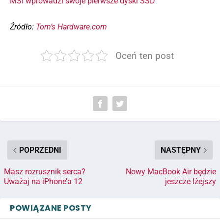
MSI wprowadzi swoje pierwsze dyski SSD
Źródło:
Tom’s Hardware.com
Oceń ten post
POPRZEDNI
NASTĘPNY
Masz rozrusznik serca?
Nowy MacBook Air będzie
Uważaj na iPhone’a 12
jeszcze lżejszy
POWIĄZANE POSTY