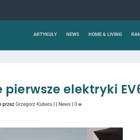
ARTYKUŁY
NEWS
HOME & LIVING
RAN
 pierwsze elektryki EV
e przez
Grzegorz Kubera
|
|
News
|
0