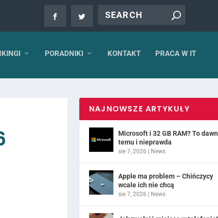
KINGI
PORADNIKI
KONTAKT
PRACA W IT
NAJNOWSZE ARTYKUŁY
6
Microsoft i 32 GB RAM? To daw
temu i nieprawda
sie 7, 2026
|
News
Apple ma problem – Chińczycy
wcale ich nie chcą
sie 7, 2026
|
News