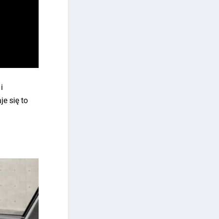
i
e się to