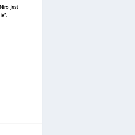
iro, jest
ie”.