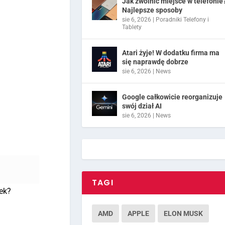
Jak zwolnić miejsce w telefonie
Najlepsze sposoby
sie 6, 2026
|
Poradniki Telefony i
Tablety
Atari żyje! W dodatku firma ma
się naprawdę dobrze
sie 6, 2026
|
News
Google całkowicie reorganizuje
swój dział AI
sie 6, 2026
|
News
TAGI
nek?
AMD
APPLE
ELON MUSK