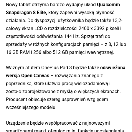
Nowy tablet otrzyma bardzo wydajny układ
Qualcomm
Snapdragon 8 Elite,
który zapewni wysoką płynność
działania. Do dyspozycji użytkownika będzie także 13,2-
calowy ekran LCD o rozdzielczości 2400 x 3392 pikseli i
częstotliwości odświeżania 144 Hz. Sprzęt trafi do
sprzedaży w różnych konfiguracjach pamięci – z 8, 12 lub
16 GB RAM i 256 albo 512 GB pamięci wewnętrznej.
Ważnym atutem OnePlus Pad 3 będzie także
odświeżona
wersja Open Canvas
– rozwiązania znanego z
poprzednika, które ułatwia pracę wielozadaniową i
zostało zaprojektowane z myślą o większych ekranach.
Producent obiecuje szereg usprawnień względem
wcześniejszego modelu.
Urządzenie będzie współpracować z najnowszymi
smartfonami marki, oferując m.in. funkcję udostępniania