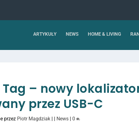
ARTYKUŁY
NEWS
HOME & LIVING
RAN
Tag – nowy lokalizato
any przez USB-C
e przez
Piotr Magdziak
|
|
News
|
0