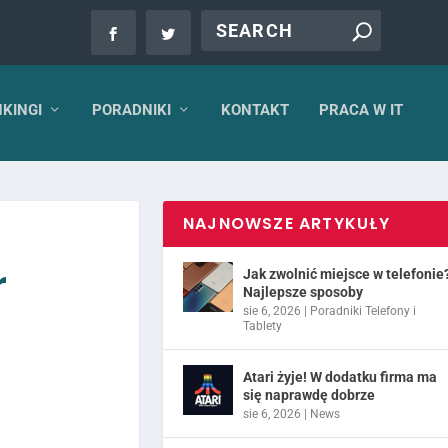
KINGI
PORADNIKI
KONTAKT
PRACA W IT
NAJNOWSZE ARTYKUŁY
r
Jak zwolnić miejsce w telefonie
Najlepsze sposoby
sie 6, 2026
|
Poradniki Telefony i
Tablety
Atari żyje! W dodatku firma ma
się naprawdę dobrze
sie 6, 2026
|
News