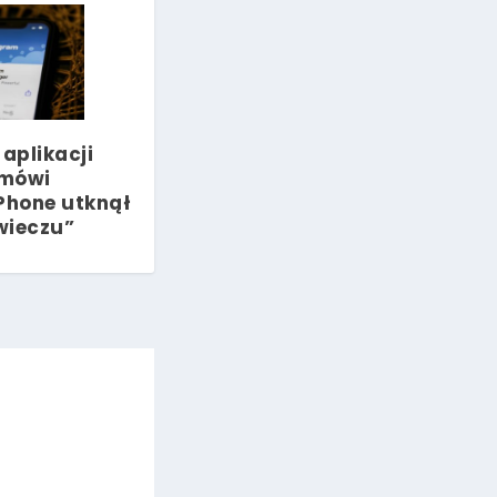
 aplikacji
 mówi
iPhone utknął
wieczu”