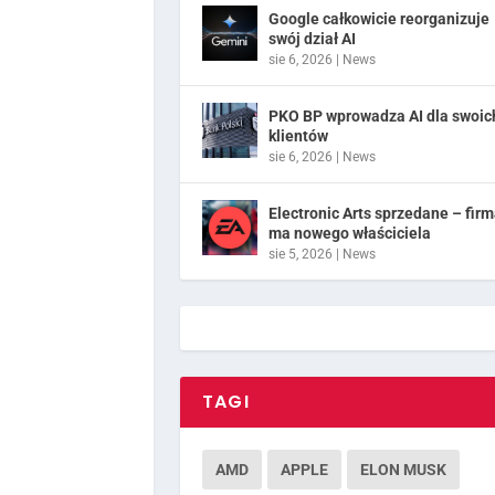
Google całkowicie reorganizuje
swój dział AI
sie 6, 2026
|
News
PKO BP wprowadza AI dla swoic
klientów
sie 6, 2026
|
News
Electronic Arts sprzedane – fir
ma nowego właściciela
sie 5, 2026
|
News
TAGI
AMD
APPLE
ELON MUSK