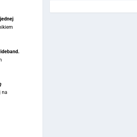
 jednej
nikiem
wideband.
h
ę
j na