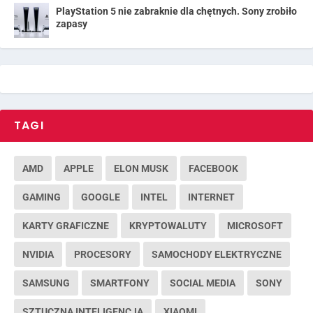
PlayStation 5 nie zabraknie dla chętnych. Sony zrobiło
zapasy
TAGI
AMD
APPLE
ELON MUSK
FACEBOOK
GAMING
GOOGLE
INTEL
INTERNET
KARTY GRAFICZNE
KRYPTOWALUTY
MICROSOFT
NVIDIA
PROCESORY
SAMOCHODY ELEKTRYCZNE
SAMSUNG
SMARTFONY
SOCIAL MEDIA
SONY
SZTUCZNA INTELIGENCJA
XIAOMI