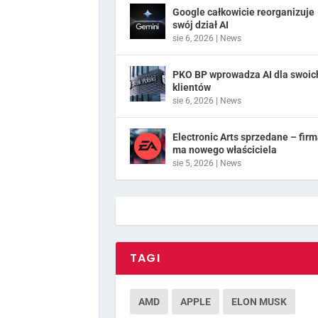
Google całkowicie reorganizuje
swój dział AI
sie 6, 2026
|
News
PKO BP wprowadza AI dla swoic
klientów
sie 6, 2026
|
News
Electronic Arts sprzedane – fir
ma nowego właściciela
sie 5, 2026
|
News
TAGI
AMD
APPLE
ELON MUSK