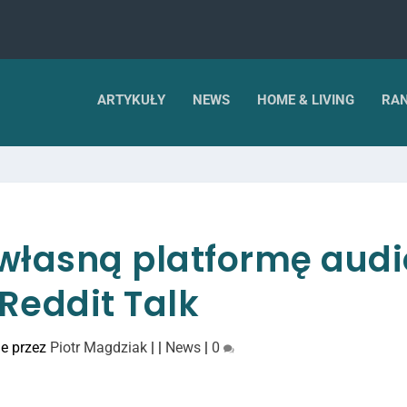
ARTYKUŁY
NEWS
HOME & LIVING
RAN
 własną platformę audi
Reddit Talk
e przez
Piotr Magdziak
|
|
News
|
0