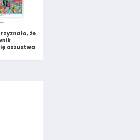
rzyznało, że
wnik
się oszustwa