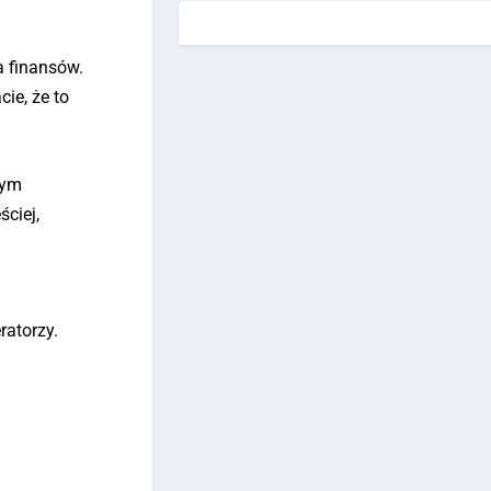
a finansów.
ie, że to
nym
ciej,
ratorzy.