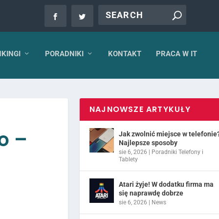
KINGI
PORADNIKI
KONTAKT
PRACA W IT
NAJNOWSZE ARTYKUŁY
o –
Jak zwolnić miejsce w telefonie
Najlepsze sposoby
sie 6, 2026
|
Poradniki Telefony i
Tablety
Atari żyje! W dodatku firma ma
się naprawdę dobrze
sie 6, 2026
|
News