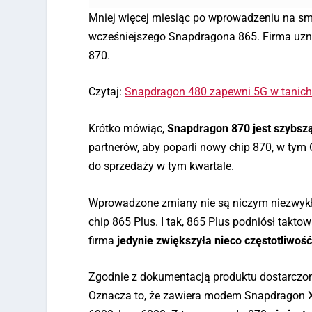
Mniej więcej miesiąc po wprowadzeniu na s
wcześniejszego Snapdragona 865. Firma uzna
870.
Czytaj:
Snapdragon 480 zapewni 5G w tanic
Krótko mówiąc,
Snapdragon 870 jest szybsz
partnerów, aby poparli nowy chip 870, w ty
do sprzedaży w tym kwartale.
Wprowadzone zmiany nie są niczym niezwykłym
chip 865 Plus. I tak, 865 Plus podniósł takt
firma
jedynie zwiększyła nieco częstotliwość
Zgodnie z dokumentacją produktu dostarczon
Oznacza to, że zawiera modem Snapdragon X55