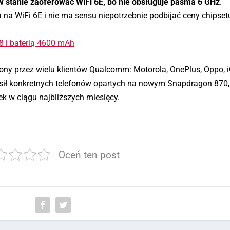
 w stanie zaoferować WiFi 6E, bo nie obsługuje pasma 6 GHz
.
a na WiFi 6E i nie ma sensu niepotrzebnie podbijać ceny chipset
 i baterią 4600 mAh
ny przez wielu klientów Qualcomm: Motorola, OnePlus, Oppo, 
sił konkretnych telefonów opartych na nowym Snapdragon 870
ek w ciągu najbliższych miesięcy.
Oceń ten post