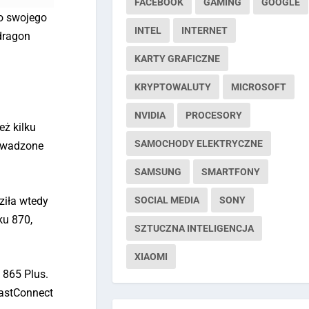
FACEBOOK
GAMING
GOOGLE
o swojego
INTEL
INTERNET
dragon
KARTY GRAFICZNE
KRYPTOWALUTY
MICROSOFT
NVIDIA
PROCESORY
eż kilku
SAMOCHODY ELEKTRYCZNE
rowadzone
SAMSUNG
SMARTFONY
ziła wtedy
SOCIAL MEDIA
SONY
ku 870,
SZTUCZNA INTELIGENCJA
XIAOMI
 865 Plus.
FastConnect