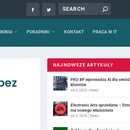
KINGI
PORADNIKI
KONTAKT
PRACA W IT
NAJNOWSZE ARTYKUŁY
bez
PKO BP wprowadza AI dla swoic
klientów
sie 6, 2026
|
News
Electronic Arts sprzedane – fir
ma nowego właściciela
sie 5, 2026
|
News