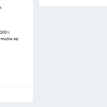
u.
iQOO i
, można się