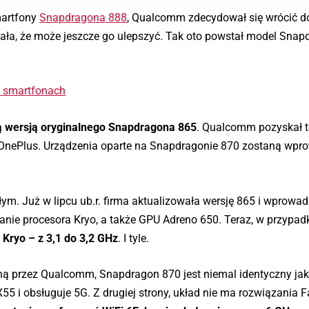
martfony
Snapdragona 888
, Qualcomm zdecydował się wrócić d
ła, że może jeszcze go ulepszyć. Tak oto powstał model Snap
h smartfonach
ą wersją oryginalnego Snapdragona 865
. Qualcomm pozyskał t
m OnePlus. Urządzenia oparte na Snapdragonie 870 zostaną wp
. Już w lipcu ub.r. firma aktualizowała wersję 865 i wprowad
owanie procesora Kryo, a także GPU Adreno 650. Teraz, w przypad
 Kryo – z 3,1 do 3,2 GHz
. I tyle.
ą przez Qualcomm, Snapdragon 870 jest niemal identyczny jak
 i obsługuje 5G. Z drugiej strony, układ nie ma rozwiązania 