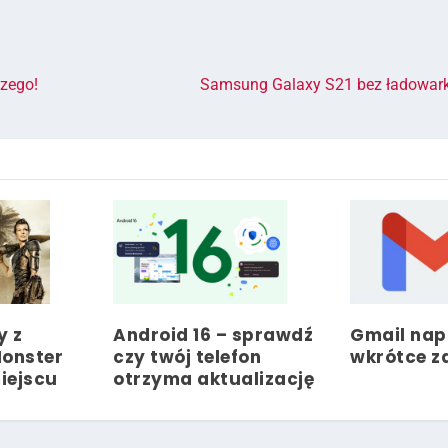
szego!
Samsung Galaxy S21 bez ładowarki
y z
Android 16 – sprawdź
Gmail napi
Monster
czy twój telefon
wkrótce z
miejscu
otrzyma aktualizację