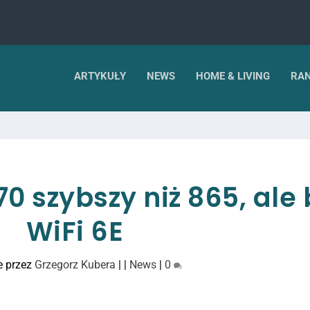
ARTYKUŁY
NEWS
HOME & LIVING
RAN
 szybszy niż 865, ale 
WiFi 6E
e przez
Grzegorz Kubera
|
|
News
|
0