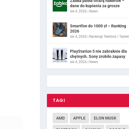
Żabka padła ofiarą hakerów –
dane do kupienia za grosze
sie 4, 2026
|
News
Smartfon do 1000 zł – Ranking
2026
sie 4, 2026
|
Rankingi Telefony i Tablet
PlayStation 5 nie zabraknie dla
chętnych. Sony zrobiło zapasy
sie 4, 2026
|
News
TAGI
AMD
APPLE
ELON MUSK