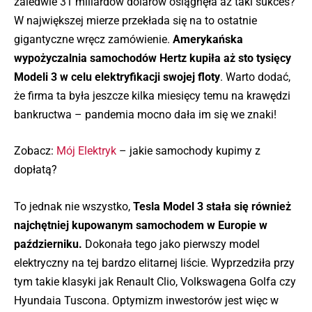
zaledwie 31 miliardów dolarów osiągnęła aż taki sukces?
W największej mierze przekłada się na to ostatnie
gigantyczne wręcz zamówienie.
Amerykańska
wypożyczalnia samochodów Hertz kupiła aż sto tysięcy
Modeli 3 w celu elektryfikacji swojej floty
. Warto dodać,
że firma ta była jeszcze kilka miesięcy temu na krawędzi
bankructwa – pandemia mocno dała im się we znaki!
Zobacz:
Mój Elektryk
– jakie samochody kupimy z
dopłatą?
To jednak nie wszystko,
Tesla Model 3 stała się również
najchętniej kupowanym samochodem w Europie w
październiku.
Dokonała tego jako pierwszy model
elektryczny na tej bardzo elitarnej liście. Wyprzedziła przy
tym takie klasyki jak Renault Clio, Volkswagena Golfa czy
Hyundaia Tuscona. Optymizm inwestorów jest więc w