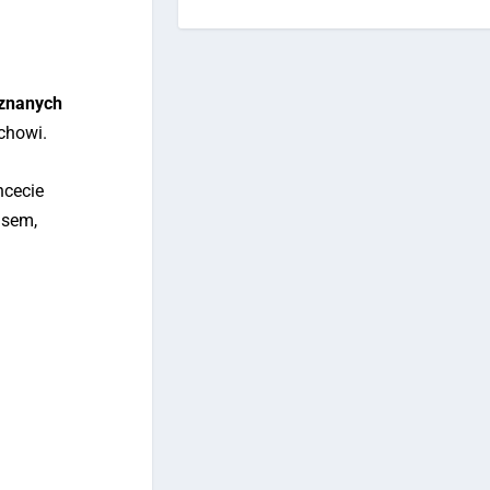
eznanych
chowi.
hcecie
sem,