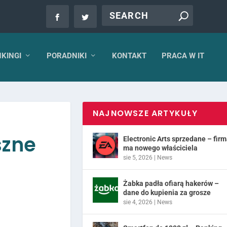
KINGI
PORADNIKI
KONTAKT
PRACA W IT
NAJNOWSZE ARTYKUŁY
szne
Electronic Arts sprzedane – fir
ma nowego właściciela
sie 5, 2026
|
News
Żabka padła ofiarą hakerów –
dane do kupienia za grosze
sie 4, 2026
|
News