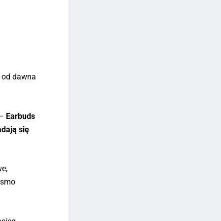
, od dawna
 –
Earbuds
adają się
we,
pasmo