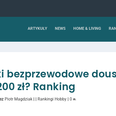
ARTYKUŁY
NEWS
HOME & LIVING
RAN
ki bezprzewodowe dou
200 zł? Ranking
zez
Piotr Magdziak
|
|
Rankingi Hobby
|
0