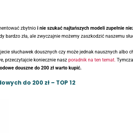
ymentować zbytnio
i nie szukać najtańszych modeli zupełnie ni
tedy bardzo zła, ale zwyczajnie możemy zaszkodzić naszemu słu
ebujecie słuchawek dousznych czy może jednak nausznych albo c
, przeczytajcie koniecznie nasz
poradnik na ten temat.
Tymcza
odowe douszne do 200 zł warto kupić.
wych do 200 zł – TOP 12