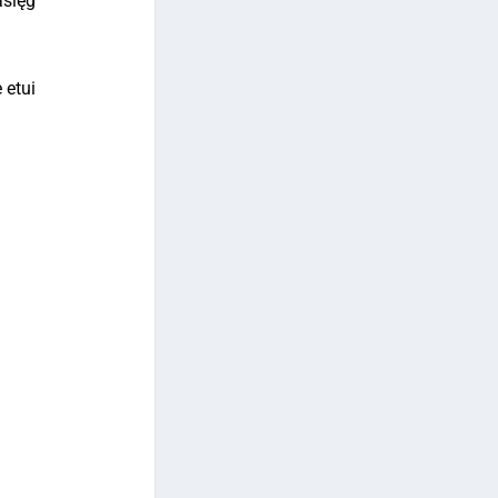
asięg
 etui