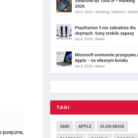
Smartfon do 1000 zł – Ranking
2026
sie 4, 2026
|
Rankingi Telefony i Tablet
PlayStation 5 nie zabraknie dla
chętnych. Sony zrobiło zapasy
sie 4, 2026
|
News
Microsoft sromotnie przegrywa 
Apple – na własnym boisku
sie 4, 2026
|
News
TAGI
AMD
APPLE
ELON MUSK
e poręczne,