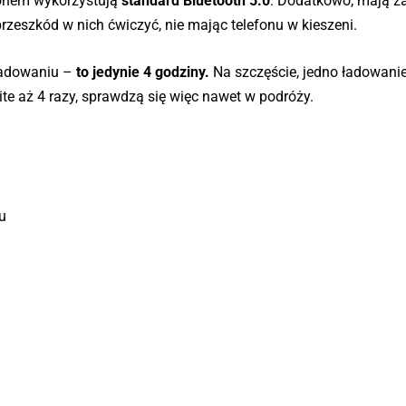
fonem wykorzystują
standard Bluetooth 5.0
. Dodatkowo, mają z
zeszkód w nich ćwiczyć, nie mając telefonu w kieszeni.
 ładowaniu –
to jedynie 4 godziny.
Na szczęście, jedno ładowanie
e aż 4 razy, sprawdzą się więc nawet w podróży.
u