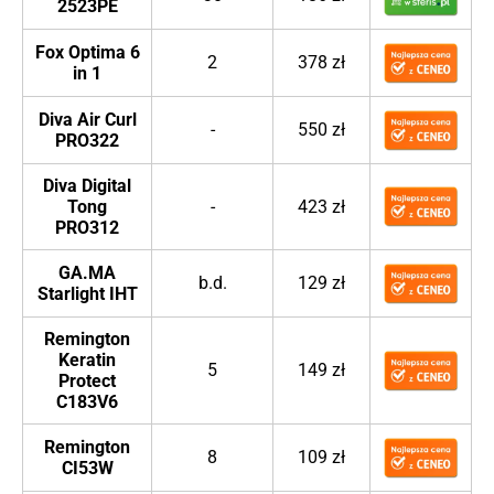
2523PE
Fox Optima 6
2
378 zł
in 1
Diva Air Curl
-
550 zł
PRO322
Diva Digital
Tong
-
423 zł
PRO312
GA.MA
b.d.
129 zł
Starlight IHT
Remington
Keratin
5
149 zł
Protect
C183V6
Remington
8
109 zł
CI53W