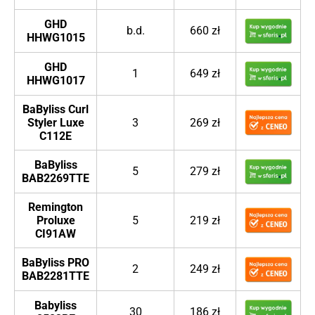
GHD
b.d.
660 zł
HHWG1015
GHD
1
649 zł
HHWG1017
BaByliss Curl
Styler Luxe
3
269 zł
C112E
BaByliss
5
279 zł
BAB2269TTE
Remington
Proluxe
5
219 zł
CI91AW
BaByliss PRO
2
249 zł
BAB2281TTE
Babyliss
30
186 zł