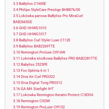
3.3
BaByliss C1600E
3.4
Philips StyleCare Prestige BHB876/00
3.5
Lokówka parowa BaByliss Pro MiraCurl
BAB2665GE
3.6
GHD HHWG1015
3.7
GHD HHWG1017
3.8
BaByliss Curl Styler Luxe C112E
3.9
BaByliss BAB2269TTE
3.10
Remington Proluxe CI91AW
3.11
Lokówka stożkowa BaByliss PRO BAB2281TTE
3.12
Babyliss 2523PE
3.13
Fox Optima 6 in 1
3.14
Diva Air Curl PRO322
3.15
Diva Digital Tong PRO312
3.16
GA.MA Starlight IHT
3.17
Lokówka Remington Keratin Protect C183V6
3.18
Remington CI53W
3.19
Remington ProLuxe CI9132