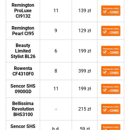
Remington
ProLuxe
11
139 zł
CI9132
Remington
9
129 zł
Pearl CI95
Beauty
Limited
6
199 zł
Stylist BL26
Rowenta
8
399 zł
CF4310F0
Sencor SHS
11
199 zł
0900GD
Bellissima
Revolution
-
215 zł
BHS3100
Sencor SHS
b.d.
59 zł