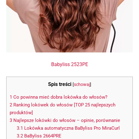
Babyliss 2523PE
Spis treści
[
schowaj
]
1
Co powinna mieć dobra lokówka do włosów?
2
Ranking lokówek do włosów [TOP 25 najlepszych
produktów]
3
Najlepsze lokówki do włosów – opinie, porównanie
3.1
Lokówka automatyczna BaByliss Pro MiraCurl
3.2
BaByliss 2664PRE