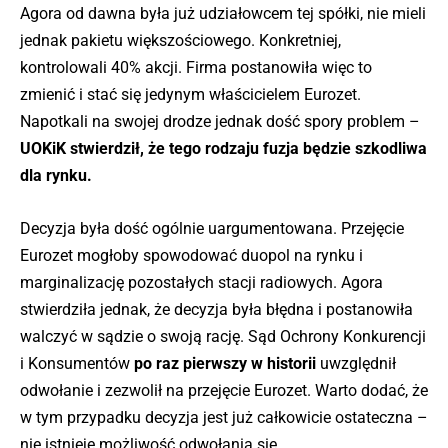
Agora od dawna była już udziałowcem tej spółki, nie mieli
jednak pakietu większościowego. Konkretniej,
kontrolowali 40% akcji. Firma postanowiła więc to
zmienić i stać się jedynym właścicielem Eurozet.
Napotkali na swojej drodze jednak dość spory problem –
UOKiK stwierdził, że tego rodzaju fuzja będzie szkodliwa
dla rynku.
Decyzja była dość ogólnie uargumentowana. Przejęcie
Eurozet mogłoby spowodować duopol na rynku i
marginalizację pozostałych stacji radiowych. Agora
stwierdziła jednak, że decyzja była błędna i postanowiła
walczyć w sądzie o swoją rację. Sąd Ochrony Konkurencji
i Konsumentów
po raz pierwszy w historii
uwzględnił
odwołanie i zezwolił na przejęcie Eurozet. Warto dodać, że
w tym przypadku decyzja jest już całkowicie ostateczna –
nie istnieje możliwość odwołania się.